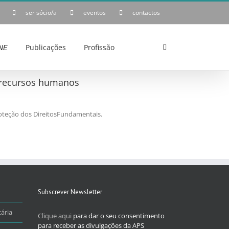
ser sócio/a
eventos
contactos
𝘌
Publicações
Profissão
e recursos humanos
roteção dos DireitosFundamentais.
Subscrever Newsletter
ária
Clique aqui
para dar o seu consentimento
para receber as divulgações da APS