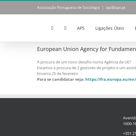
Skip
Associação Portuguesa de Sociologia
|
aps@aps.pt
to
content
APS
Ligações Úteis
European Union Agency for Fundamenta
À procura de um novo desafio numa Agência da UE?
Estamos à procura de 2 gestores de projeto e um assi
Encerra 25 de fevereiro
Para se candidatar veja:
https://fra.europa.eu/en
Avenida
1600-18
+351 2