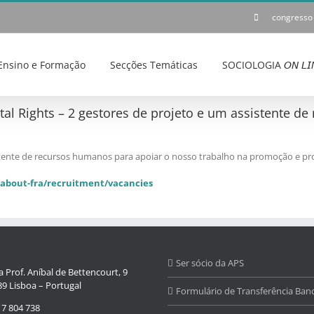
congresso
Ensino e Formação
Secções Temáticas
SOCIOLOGIA 𝘖𝘕 𝘓𝘐
l Rights – 2 gestores de projeto e um assistente d
stente de recursos humanos para apoiar o nosso trabalho na promoção e p
/about-fra/recruitment/vacancies
Ser sócio da APS
 Prof. Aníbal de Bettencourt, 9
9 Lisboa – Portugal
Formulário de Transferência Banc
17 804 738