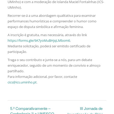
UMinho) e com a moderação de Iolanda Maciel Fontaínhas (ICS-
UMinho).
Recorrer-se-á a uma abordagem qualitativa para examinar
performances humorísticas e compreender o humor como
espaço de disputa simbólica e afirmação feminina.
A inscrição é gratuita, mas necessária, através do link
https://forms.gle/9A7yoMuBHjqLMbom6
.
Mediante solicitação, poderá ser emitido certificado de
participação.
Traga o seu contributo e junte-se a nós, para um debate
enriquecedor, seguido de um momento de convívio e almoço
partilhado.
Para informação adicional, por favor, contacte
cics@ics.uminho.pt
.
5.º Comparativamente –
III Jornada de
Conferência “La UNESCO