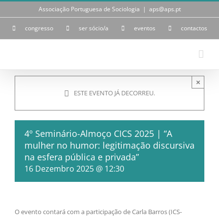
Skip
Associação Portuguesa de Sociologia
|
aps@aps.pt
to
content
congresso
ser sócio/a
eventos
contactos
×
ESTE EVENTO JÁ DECORREU.
4º Seminário-Almoço CICS 2025 | “A
mulher no humor: legitimação discursiva
na esfera pública e privada”
16 Dezembro 2025 @ 12:30
O evento contará com a participação de Carla Barros (ICS-