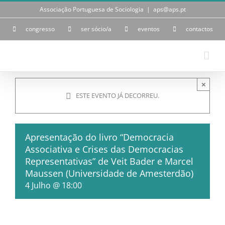
Skip
Associação Portuguesa de Sociologia
|
aps@aps.pt
to
content
congresso
ser sócio/a
eventos
contactos
×
ESTE EVENTO JÁ DECORREU.
Apresentação do livro “Democracia
Associativa e Crises das Democracias
Representativas” de Veit Bader e Marcel
Maussen (Universidade de Amesterdão)
4 Julho @ 18:00