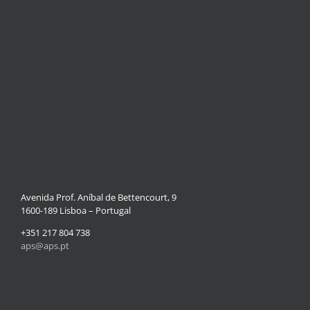
Avenida Prof. Aníbal de Bettencourt, 9
1600-189 Lisboa – Portugal
+351 217 804 738
aps@aps.pt