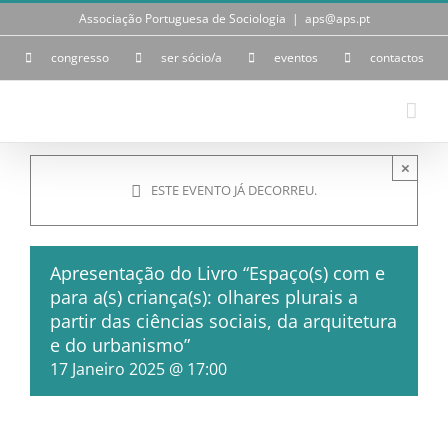
Skip
Associação Portuguesa de Sociologia
|
aps@aps.pt
to
content
congresso
ser sócio/a
eventos
contactos
×
ESTE EVENTO JÁ DECORREU.
Apresentação do Livro “Espaço(s) com e
para a(s) criança(s): olhares plurais a
partir das ciências sociais, da arquitetura
e do urbanismo”
17 Janeiro 2025 @ 17:00