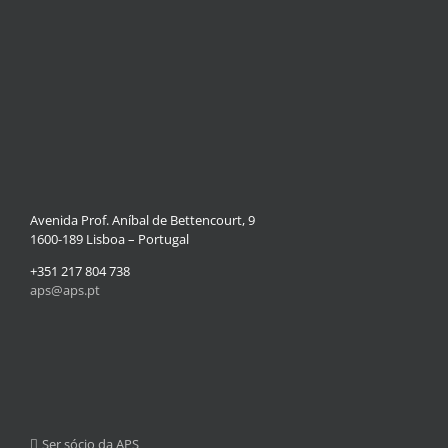
Avenida Prof. Aníbal de Bettencourt, 9
1600-189 Lisboa – Portugal
+351 217 804 738
aps@aps.pt
Ser sócio da APS