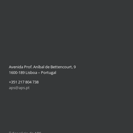
Avenida Prof. Aníbal de Bettencourt, 9
1600-189 Lisboa – Portugal
+351 217 804 738
aps@aps.pt