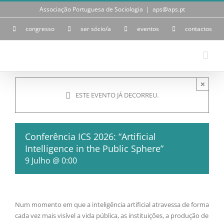
Skip
Associação Portuguesa de Sociologia
|
aps@aps.pt
to
content
congresso
ser sócio/a
eventos
contactos
×
ESTE EVENTO JÁ DECORREU.
Conferência ICS 2026: “Artificial
Intelligence in the Public Sphere”
9 Julho @ 0:00
Num momento em que a inteligência artificial atravessa de forma
cada vez mais visível a vida pública, as instituições, a produção de