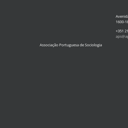
Avenida
1600-18
+351 2
aps@ap
Associação Portuguesa de Sociologia