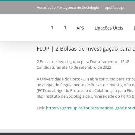
Skip
Associação Portuguesa de Sociologia
|
aps@aps.pt
to
content
APS
Ligações Úteis
FLUP | 2 Bolsas de Investigação para D
2 Bolsas de Investigação para Doutoramento | ISUP
Candidaturas até 16 de setembro de 2022
A Universidade do Porto (UP) abre concurso para atribu
ao abrigo do Regulamento de Bolsas de Investigação da 
(FCT) ao abrigo do Protocolo de Colaboração para Fin
I&D Instituto de Sociologia da Universidade do Porto (I
Link:
https://sigarra.up.pt/spup/pt/noticias_geral.no