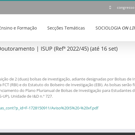
congresso
Ensino e Formação
Secções Temáticas
SOCIOLOGIA 𝘖𝘕 𝘓𝘐
outoramento | ISUP (Refª 2022/45) (até 16 set)
ição de 2 (duas) bolsas de investigação, adiante designadas por Bolsas de 
FCT (RBI) e do Estatuto do Bolseiro de Investigação (EBI). As bolsas serão 
anciamento do Plano Plurianual de Bolsas de Investigação para Estudantes 
S-UP), Unidade de I&D n.º 727.
ticias_cont?p_id=F-1728150911/Aviso%20IS%20-%20vf.pdf