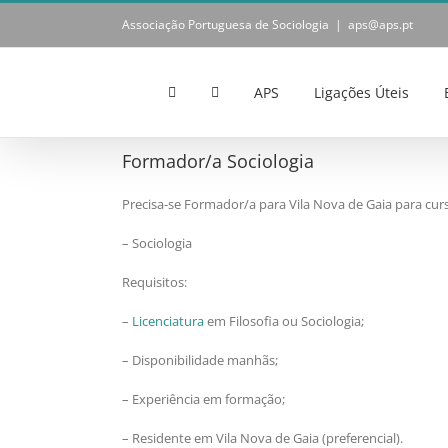
Skip
Associação Portuguesa de Sociologia
|
aps@aps.pt
to
content
APS
Ligações Úteis
Formador/a Sociologia
Precisa-se Formador/a para Vila Nova de Gaia para cur
– Sociologia
Requisitos:
–
Licenciatura
em Filosofia ou Sociologia;
– Disponibilidade manhãs;
– Experiência em formação;
– Residente em Vila Nova de Gaia (preferencial).