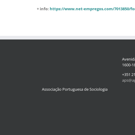
+ info:
https://www.net-empregos.com/7013850/f
Avenida
1600-18
+351 2
aps@ap
Associação Portuguesa de Sociologia