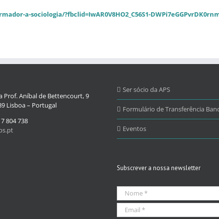
ormador-a-sociologia/?fbclid=IwAR0V8HO2_C56S1-DWPi7eGGPvrDK0r
Ser sócio da APS
 Prof. Aníbal de Bettencourt, 9
9 Lisboa – Portugal
Formulário de Transferência Banc
17 804 738
Eventos
s.pt
Subscrever a nossa newsletter