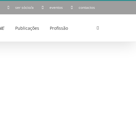
ser sócio/a
eventos
contactos
𝘌
Publicações
Profissão