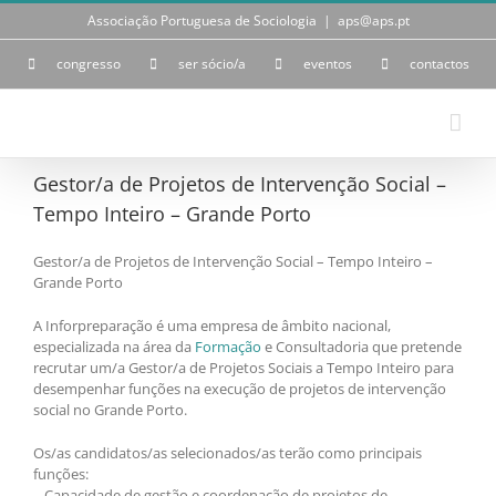
Skip
Associação Portuguesa de Sociologia
|
aps@aps.pt
to
content
congresso
ser sócio/a
eventos
contactos
Gestor/a de Projetos de Intervenção Social –
Tempo Inteiro – Grande Porto
Gestor/a de Projetos de Intervenção Social – Tempo Inteiro –
Grande Porto
A Inforpreparação é uma empresa de âmbito nacional,
especializada na área da
Formação
e Consultadoria que pretende
recrutar um/a Gestor/a de Projetos Sociais a Tempo Inteiro para
desempenhar funções na execução de projetos de intervenção
social no Grande Porto.
Os/as candidatos/as selecionados/as terão como principais
funções:
– Capacidade de gestão e coordenação de projetos de