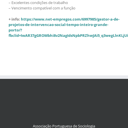
– Excelentes condições de trabalho
– Vencimento compatível com a função
+ info:
https://www.net-empregos.com/6997985/gestor-a-de-
projetos-de-intervencao-social-tempo-inteiro-grande-
porto/?
fbclid=IwAR37gGROMbhi8v2NagIdsNpbPRZhwJAi5_q3wegLlnKLjUi
Associação Portuguesa de Sociologia