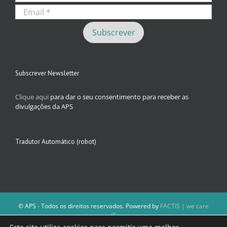
Subscrever Newsletter
Clique aqui
para dar o seu consentimento para receber as
divulgações da APS
Tradutor Automático (robot)
© APS - Todos os direitos reservados. Powered by
FACTIS | we care
iT
A Direção da APS reserva-se o direito de não publicar conteúdos que