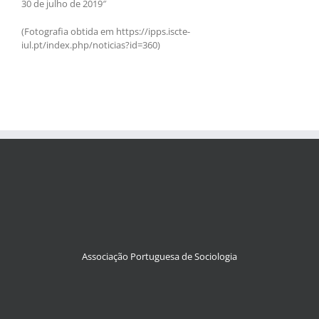
30 de julho de 2019″
(Fotografia obtida em https://ipps.iscte-
iul.pt/index.php/noticias?id=360)
Associação Portuguesa de Sociologia