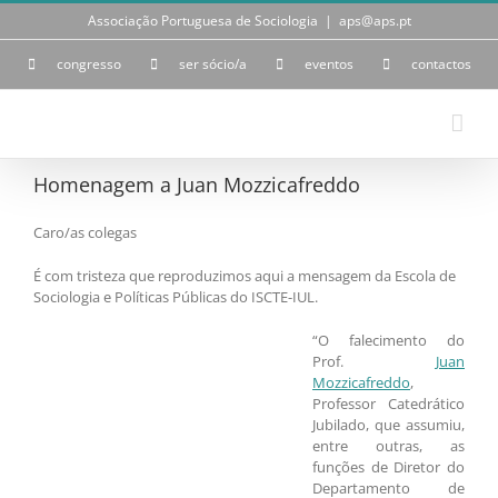
Skip
Associação Portuguesa de Sociologia
|
aps@aps.pt
to
content
congresso
ser sócio/a
eventos
contactos
Homenagem a Juan Mozzicafreddo
Caro/as colegas
É com tristeza que reproduzimos aqui a mensagem da Escola de
Sociologia e Políticas Públicas do ISCTE-IUL.
“O falecimento do
Prof.
Juan
Mozzicafreddo
,
Professor Catedrático
Jubilado, que assumiu,
entre outras, as
funções de Diretor do
Departamento de