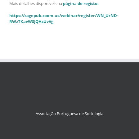
Mais detalhes disponíveis na
página de registo:
https://sagepub.zoom.us/webinar/register/WN_UrND-
RWzTKavWSJQHzUvVg
Associação Portuguesa de Sociologia