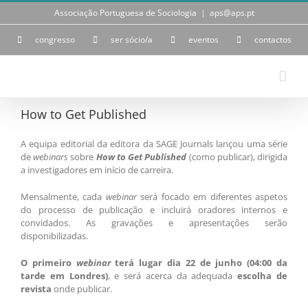
Skip
Associação Portuguesa de Sociologia
|
aps@aps.pt
to
content
congresso
ser sócio/a
eventos
contactos
How to Get Published
A equipa editorial da editora da SAGE Journals lançou uma série
de
webinars
sobre
How to Get Published
(como publicar), dirigida
a investigadores em início de carreira.
Mensalmente, cada
webinar
será focado em diferentes aspetos
do processo de publicação e incluirá oradores internos e
convidados. As gravações e apresentações serão
disponibilizadas.
O
primeiro
webinar
terá lugar dia 22 de junho (04:00 da
tarde em Londres)
,
e será acerca da adequada
escolha de
revista
onde publicar.