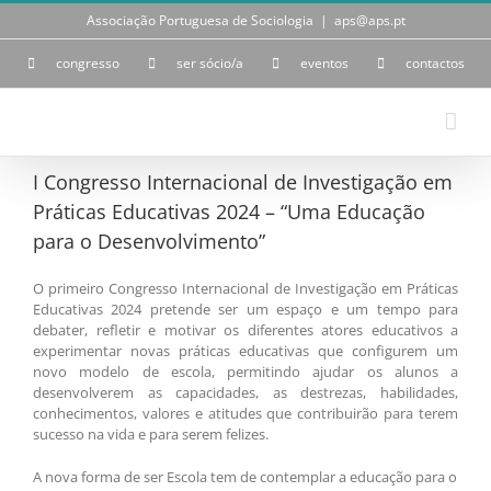
Skip
Associação Portuguesa de Sociologia
|
aps@aps.pt
to
content
congresso
ser sócio/a
eventos
contactos
I Congresso Internacional de Investigação em
Práticas Educativas 2024 – “Uma Educação
para o Desenvolvimento”
O primeiro Congresso Internacional de Investigação em Práticas
Educativas 2024 pretende ser um espaço e um tempo para
debater, refletir e motivar os diferentes atores educativos a
experimentar novas práticas educativas que configurem um
novo modelo de escola, permitindo ajudar os alunos a
desenvolverem as capacidades, as destrezas, habilidades,
conhecimentos, valores e atitudes que contribuirão para terem
sucesso na vida e para serem felizes.
A nova forma de ser Escola tem de contemplar a educação para o