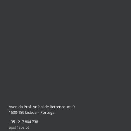
Avenida Prof. Aníbal de Bettencourt, 9
1600-189 Lisboa – Portugal
+351 217 804 738
aps@aps.pt