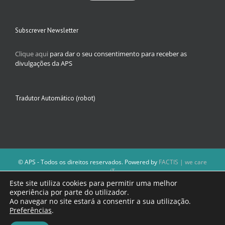
Subscrever Newsletter
Clique aqui
para dar o seu consentimento para receber as
divulgações da APS
Tradutor Automático (robot)
© APS - Todos os direitos reservados. Powered by
FACTIS | we care
iT
A Direção da APS reserva-se o direito de não publicar conteúdos que
Este site utiliza cookies para permitir uma melhor
violem as leis nacionais.
experiência por parte do utilizador.
Os textos assinados e as imagens depositadas são da inteira
Ao navegar no site estará a consentir a sua utilização.
responsabilidade dos autores.
Preferências
.