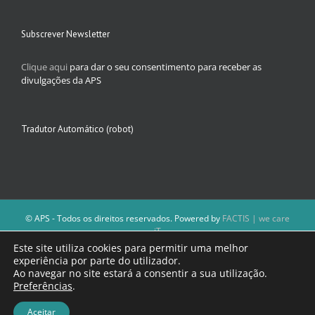
Subscrever Newsletter
Clique aqui
para dar o seu consentimento para receber as
divulgações da APS
Tradutor Automático (robot)
© APS - Todos os direitos reservados. Powered by
FACTIS | we care
iT
A Direção da APS reserva-se o direito de não publicar conteúdos que
Este site utiliza cookies para permitir uma melhor
violem as leis nacionais.
experiência por parte do utilizador.
Os textos assinados e as imagens depositadas são da inteira
Ao navegar no site estará a consentir a sua utilização.
responsabilidade dos autores.
Preferências
.
Aceitar
Facebook
Email