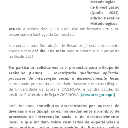
Metodologias
de Investigação
(Qualis 2021),
edição Desafios
Metodológicos
Atuais
,
a realizar dias 7, 8 e 9 de julho em formato virtual ou
presencial em Santiago de Compostela.
A chamada para Submissão de Resumos já está oficialmente
aberta e tem
até dia 7 de maio
para submeter a sua proposta
no Qualis 2021.
Em particular, solicitamos as v. propostas para o Grupo de
Trabalho (GT061) –
Investigação Qualitativa Aplicada:
processos de intervenção social e desenvolvimento local
,
coordenado por: Maria da Saudade Baltazar e Marcos Olímpio,
da Universidade de Évora e CICS.NOVA, e Sandra Saúde, do
Instituto Politécnico de Beja e CICS.NOVA.
[descarregar aqui]
Ambicionamos
contributos apresentados por autores de
diversas áreas disciplinares
,
nomeadamente no âmbito de
processos de intervenção social e de desenvolvimento
local, e que incidam sobre resultados de experiências e
boas práticas, assim como revisão da literatura sobre