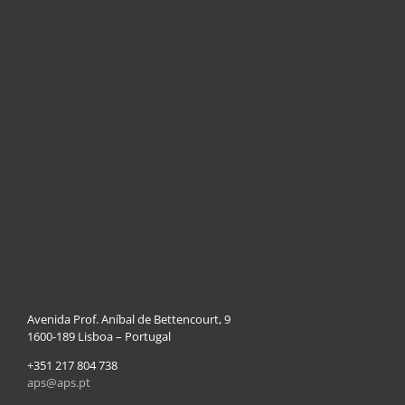
Avenida Prof. Aníbal de Bettencourt, 9
1600-189 Lisboa – Portugal
+351 217 804 738
aps@aps.pt