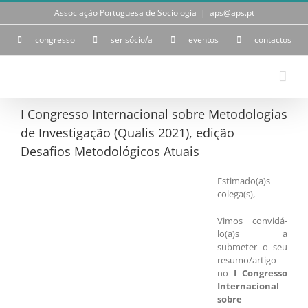
Skip
Associação Portuguesa de Sociologia
|
aps@aps.pt
to
content
congresso
ser sócio/a
eventos
contactos
I Congresso Internacional sobre Metodologias
de Investigação (Qualis 2021), edição
Desafios Metodológicos Atuais
Estimado(a)s
colega(s),
Vimos convidá-
lo(a)s a
submeter o seu
resumo/artigo
no
I Congresso
Internacional
sobre