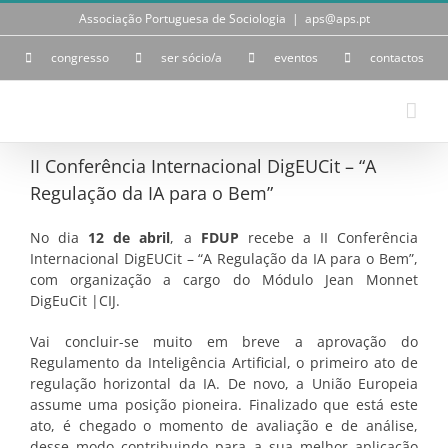
Skip
Associação Portuguesa de Sociologia
|
aps@aps.pt
to
content
congresso
ser sócio/a
eventos
contactos
II Conferência Internacional DigEUCit – “A
Regulação da IA para o Bem”
No dia
12 de abril
, a
FDUP
recebe a II Conferência
Internacional DigEUCit – “A Regulação da IA para o Bem”,
com organização a cargo do Módulo Jean Monnet
DigEuCit |CIJ.
Vai concluir-se muito em breve a aprovação do
Regulamento da Inteligência Artificial, o primeiro ato de
regulação horizontal da IA. De novo, a União Europeia
assume uma posição pioneira. Finalizado que está este
ato, é chegado o momento de avaliação e de análise,
desse modo contribuindo para a sua melhor aplicação