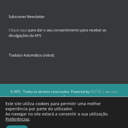
Subscrever Newsletter
Clique aqui
para dar o seu consentimento para receber as
divulgações da APS
Tradutor Automático (robot)
© APS - Todos os direitos reservados. Powered by
FACTIS | we care
iT
A Direção da APS reserva-se o direito de não publicar conteúdos que
Este site utiliza cookies para permitir uma melhor
violem as leis nacionais.
experiência por parte do utilizador.
Os textos assinados e as imagens depositadas são da inteira
Ao navegar no site estará a consentir a sua utilização.
responsabilidade dos autores.
Preferências
.