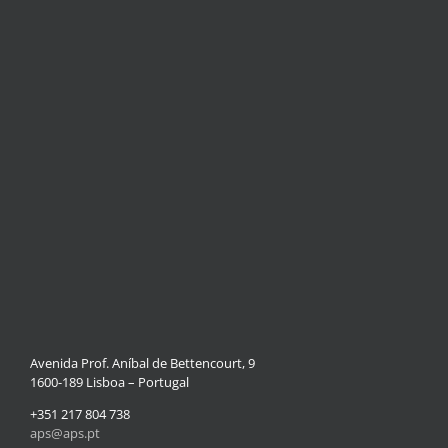
Avenida Prof. Aníbal de Bettencourt, 9
1600-189 Lisboa – Portugal
+351 217 804 738
aps@aps.pt