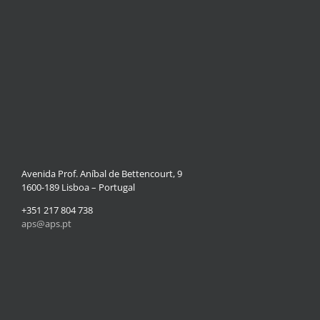
Avenida Prof. Aníbal de Bettencourt, 9
1600-189 Lisboa – Portugal
+351 217 804 738
aps@aps.pt