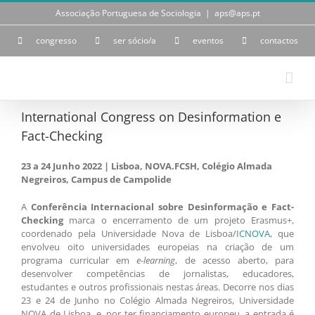
Skip
Associação Portuguesa de Sociologia
|
aps@aps.pt
to
content
congresso
ser sócio/a
eventos
contactos
International Congress on Desinformation e
Fact-Checking
23 a 24 Junho 2022 | Lisboa, NOVA.FCSH, Colégio Almada
Negreiros, Campus de Campolide
A
Conferência Internacional sobre Desinformação e Fact-
Checking
marca o encerramento de um projeto Erasmus+,
coordenado pela Universidade Nova de Lisboa/
ICNOVA
, que
envolveu oito universidades europeias na criação de um
programa curricular em
e-learning
, de acesso aberto, para
desenvolver competências de jornalistas, educadores,
estudantes e outros profissionais nestas áreas. Decorre nos dias
23 e 24 de Junho no Colégio Almada Negreiros, Universidade
NOVA de Lisboa, e, por ter financiamento europeu, a entrada é