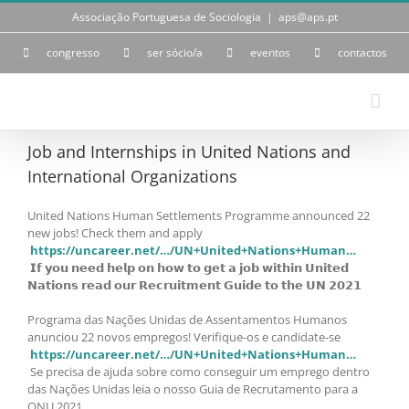
Skip
Associação Portuguesa de Sociologia
|
aps@aps.pt
to
content
congresso
ser sócio/a
eventos
contactos
Job and Internships in United Nations and
International Organizations
United Nations Human Settlements Programme announced 22
new jobs! Check them and apply
https://uncareer.net/…/UN+United+Nations+Human…
𝗜𝗳 𝘆𝗼𝘂 𝗻𝗲𝗲𝗱 𝗵𝗲𝗹𝗽 𝗼𝗻 𝗵𝗼𝘄 𝘁𝗼 𝗴𝗲𝘁 𝗮 𝗷𝗼𝗯 𝘄𝗶𝘁𝗵𝗶𝗻 𝗨𝗻𝗶𝘁𝗲𝗱
𝗡𝗮𝘁𝗶𝗼𝗻𝘀 𝗿𝗲𝗮𝗱 𝗼𝘂𝗿 𝗥𝗲𝗰𝗿𝘂𝗶𝘁𝗺𝗲𝗻𝘁 𝗚𝘂𝗶𝗱𝗲 𝘁𝗼 𝘁𝗵𝗲 𝗨𝗡 𝟮𝟬𝟮𝟭
Programa das Nações Unidas de Assentamentos Humanos
anunciou 22 novos empregos! Verifique-os e candidate-se
https://uncareer.net/…/UN+United+Nations+Human…
Se precisa de ajuda sobre como conseguir um emprego dentro
das Nações Unidas leia o nosso Guia de Recrutamento para a
ONU 2021