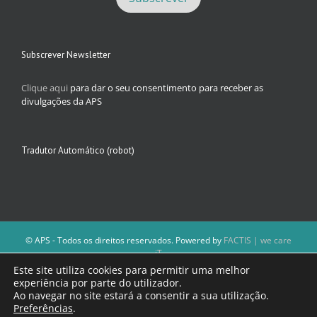
Subscrever Newsletter
Clique aqui
para dar o seu consentimento para receber as
divulgações da APS
Tradutor Automático (robot)
© APS - Todos os direitos reservados. Powered by
FACTIS | we care
iT
A Direção da APS reserva-se o direito de não publicar conteúdos que
Este site utiliza cookies para permitir uma melhor
violem as leis nacionais.
experiência por parte do utilizador.
Os textos assinados e as imagens depositadas são da inteira
Ao navegar no site estará a consentir a sua utilização.
responsabilidade dos autores.
Preferências
.