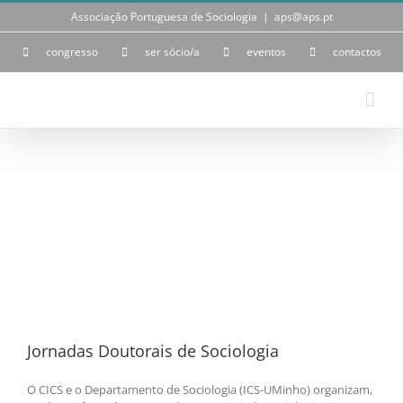
Skip
Associação Portuguesa de Sociologia
|
aps@aps.pt
to
content
congresso
ser sócio/a
eventos
contactos
View
Larger
Image
Jornadas Doutorais de Sociologia
O CICS e o Departamento de Sociologia (ICS-UMinho) organizam,