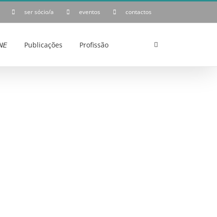
ser sócio/a
eventos
contactos
𝘌
Publicações
Profissão