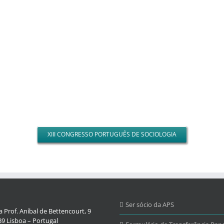
XIII CONGRESSO PORTUGUÊS DE SOCIOLOGIA
Ser sócio da APS
 Prof. Aníbal de Bettencourt, 9
9 Lisboa – Portugal