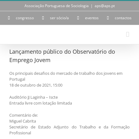
Skip
Associação Portuguesa de Sociologia
|
aps@aps.pt
to
content
congresso
ser sócio/a
eventos
contactos
Lançamento público do Observatório do
Emprego Jovem
Os principais desafios do mercado de trabalho dos jovens em
Portugal
18 de outubro de 2021, 15:00
Auditório JJ Laginha – Iscte
Entrada livre com lotação limitada
Comentário de:
Miguel Cabrita
Secretário de Estado Adjunto do Trabalho e da Formação
Profissional