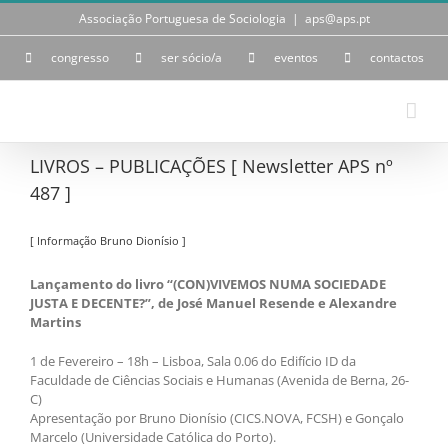
Skip
Associação Portuguesa de Sociologia
|
aps@aps.pt
to
content
congresso
ser sócio/a
eventos
contactos
LIVROS – PUBLICAÇÕES [ Newsletter APS nº
487 ]
[ Informação Bruno Dionísio ]
Lançamento do livro “(CON)VIVEMOS NUMA SOCIEDADE
JUSTA E DECENTE?”, de José Manuel Resende e Alexandre
Martins
1 de Fevereiro – 18h – Lisboa, Sala 0.06 do Edifício ID da
Faculdade de Ciências Sociais e Humanas (Avenida de Berna, 26-
C)
Apresentação por Bruno Dionísio (CICS.NOVA, FCSH) e Gonçalo
Marcelo (Universidade Católica do Porto).