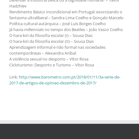
Defender a indústria bélica ou a dignidade humana? – Yavor
Hadzhiev
Rendimento Básico Incondicional em Portugal: exorcizando o
fantasma ultraliberal – Sandra Lima Coelho e Gonçalo Marcelo
Política cultural autárquica – José Luís Borges Coelho
Já havia millennials no tempo dos Beatles – João Vasco Coelho
O hara-kiri da filosofia escolar (I) – Sousa Dias
O hara-kiri da filosofia escolar (II) – Sousa Dias
Aprendizagem informal e não formal nas sociedades
contemporâneas – Alexandra Aníbal
A violência sexual no desporto – Vítor Rosa
Cicloturismo: Desporto e Turismo – Vítor Rosa
Link:
http://www.barometro.com.pt/2018/01/11/3a-serie-de-
2017-de-artigos-de-opiniao-dezembro-de-2017/