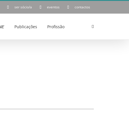
ser sócio/a
eventos
contactos
𝘌
Publicações
Profissão