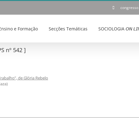
congresso
Ensino e Formação
Secções Temáticas
SOCIOLOGIA 𝘖𝘕 𝘓𝘐
S nº 542 ]
rabalho”, de Glória Rebelo
laza)