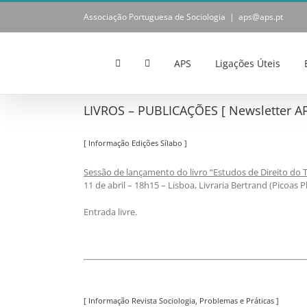
Skip
Associação Portuguesa de Sociologia
|
aps@aps.pt
to
content
APS
Ligações Úteis
LIVROS – PUBLICAÇÕES [ Newsletter AP
[ Informação Edições Sílabo ]
Sessão de lançamento do livro “Estudos de Direito do T
11 de abril – 18h15 – Lisboa, Livraria Bertrand (Picoas P
Entrada livre.
[ Informação Revista Sociologia, Problemas e Práticas ]