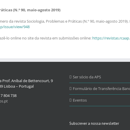
ticas (N.º 90, maio-agosto 2019)
ero da revista Sociologia, Problemas e Práticas (N.º 90, maio-agosto 2019)
app/issue/view/948
ê-lo online no site da revista em submissões online:
https://revistas.rcaa
Ser sócio da APS
 Prof. Aníbal de Bettencourt, 9
9 Lisboa – Portugal
Formulário de Transferência Banc
17 804 738
Eventos
s.pt
Subscrever a nossa newsletter