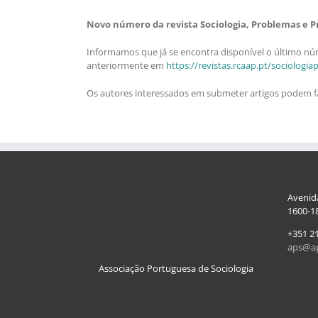
Novo número da revista Sociologia, Problemas e Prá
Informamos que já se encontra disponível o último núm
anteriormente em
https://revistas.rcaap.pt/sociologi
Os autores interessados em submeter artigos podem faz
Avenida
1600-18
+351 2
aps@ap
Associação Portuguesa de Sociologia