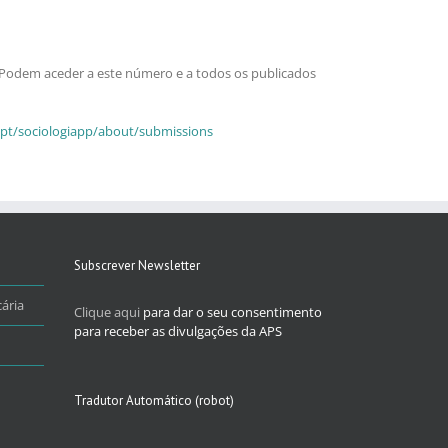
. Podem aceder a este número e a todos os publicados
p.pt/sociologiapp/about/submissions
Subscrever Newsletter
ária
Clique aqui
para dar o seu consentimento
para receber as divulgações da APS
Tradutor Automático (robot)