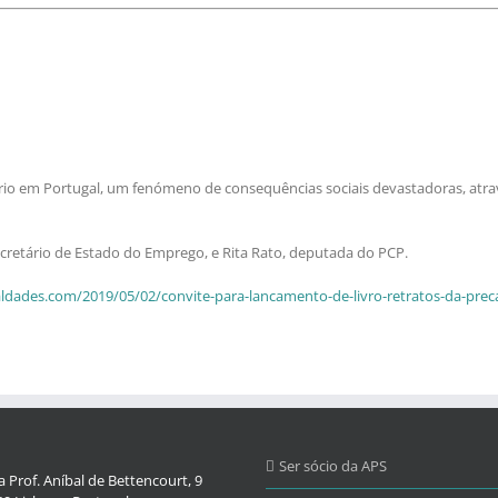
rio em Portugal, um fenómeno de consequências sociais devastadoras, atravé
ecretário de Estado do Emprego, e Rita Rato, deputada do PCP.
aldades.com/2019/05/02/convite-para-lancamento-de-livro-retratos-da-preca
Ser sócio da APS
 Prof. Aníbal de Bettencourt, 9