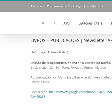
Skip
Associação Portuguesa de Sociologia
|
aps@aps.pt
to
content
APS
Ligações Úteis
LIVROS – PUBLICAÇÕES [ Newsletter AP
[ Informação Edições Sílabo ]
Sessão de lançamento do livro “A Crítica da Razão
11 de maio – 21h30 – Faro, FNAC do Forum Algarve
Apresentação por Maria João Barradas (Universidade do
Entrada livre.
Localização:
https://www.google.com/maps/place/Fna
7.9456238