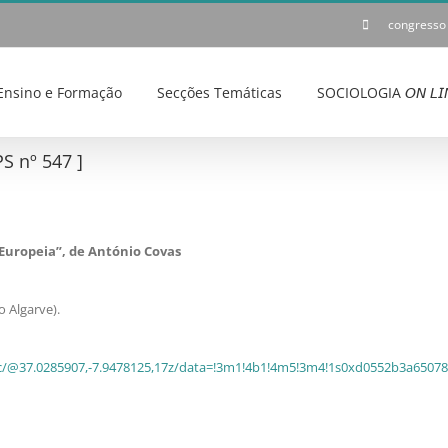
congresso
Ensino e Formação
Secções Temáticas
SOCIOLOGIA 𝘖𝘕 𝘓𝘐
S nº 547 ]
 Europeia”, de António Covas
 Algarve).
c/@37.0285907,-7.9478125,17z/data=!3m1!4b1!4m5!3m4!1s0xd0552b3a65078