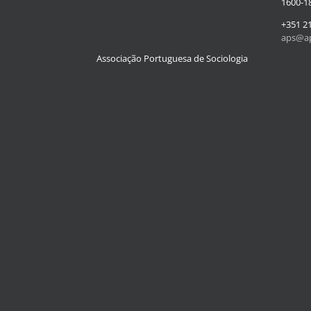
1600-18
+351 2
aps@ap
Associação Portuguesa de Sociologia