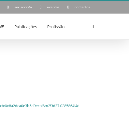
ser sócio/a
eventos
contactos
𝘌
Publicações
Profissão
cb:0x8a2dca0e3b5d9ecb!8m2!3d37.0285864!4d-