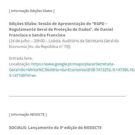
[ Informação Edições Sílabo ]
Edições Sílabo: Sessão de Apresentação do “RGPD –
Regulamento Geral de Proteção de Dados”, de Daniel
Francisco e Sandra Francisco
(24 de julho – 20h00 – Lisboa, Auditório da Secretaria Geral da
Economia [Av. da República nº 79])
Entrada livre.
Localização:
https://www.google.pt/maps/place/Secretaria-
Geral+do+Minist%C3%A9rio+da+Economia/@38.7413253,-9.147386,18.
9.147109?hl=en
[ Informação NESISCTE ]
SOCIALIS: Lançamento da 3ª edição do NESISCTE