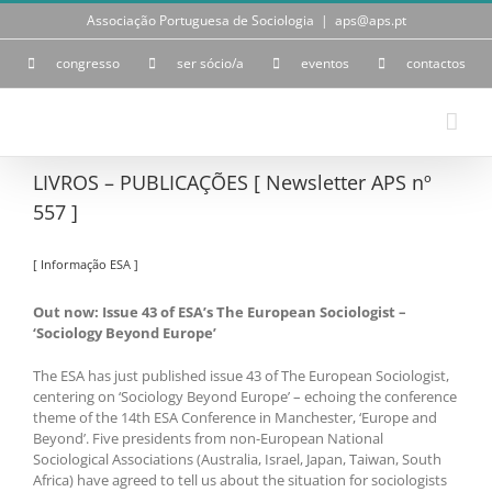
Skip
Associação Portuguesa de Sociologia
|
aps@aps.pt
to
content
congresso
ser sócio/a
eventos
contactos
LIVROS – PUBLICAÇÕES [ Newsletter APS nº
557 ]
[ Informação ESA ]
Out now: Issue 43 of ESA’s The European Sociologist –
‘Sociology Beyond Europe’
The ESA has just published issue 43 of The European Sociologist,
centering on ‘Sociology Beyond Europe’ – echoing the conference
theme of the 14th ESA Conference in Manchester, ‘Europe and
Beyond’. Five presidents from non-European National
Sociological Associations (Australia, Israel, Japan, Taiwan, South
Africa) have agreed to tell us about the situation for sociologists