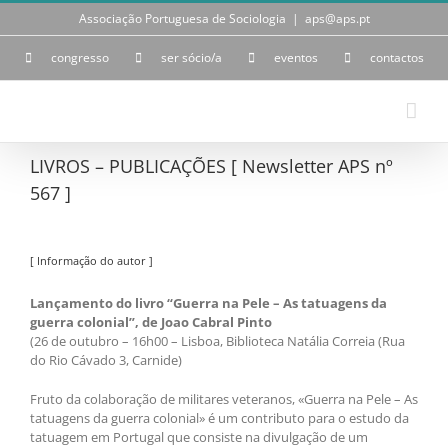
Skip
Associação Portuguesa de Sociologia
|
aps@aps.pt
to
content
congresso
ser sócio/a
eventos
contactos
LIVROS – PUBLICAÇÕES [ Newsletter APS nº
567 ]
[ Informação do autor ]
Lançamento do livro “Guerra na Pele – As tatuagens da
guerra colonial”, de Joao Cabral Pinto
(26 de outubro – 16h00 – Lisboa, Biblioteca Natália Correia (Rua
do Rio Cávado 3, Carnide)
Fruto da colaboração de militares veteranos, «Guerra na Pele – As
tatuagens da guerra colonial» é um contributo para o estudo da
tatuagem em Portugal que consiste na divulgação de um