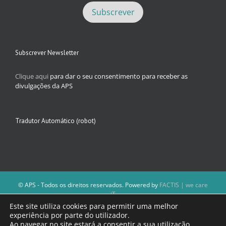
Subscrever Newsletter
Clique aqui
para dar o seu consentimento para receber as
divulgações da APS
Tradutor Automático (robot)
© APS - Todos os direitos reservados. Powered by
FACTIS | we care
iT
A Direção da APS reserva-se o direito de não publicar conteúdos que
Este site utiliza cookies para permitir uma melhor
violem as leis nacionais.
experiência por parte do utilizador.
Os textos assinados e as imagens depositadas são da inteira
Ao navegar no site estará a consentir a sua utilização.