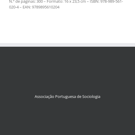
N.º de páginas: 300 – Formato: 16 x 23,5 cm – ISBN: 978-989-561-
020-4 – EAN: 9789895610204
Associação Portuguesa de Sociologia