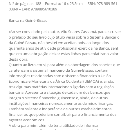
N.º de páginas: 188 – Formato: 16 x 23,5 cm – ISBN: 978-989-561-
038-9 – EAN: 9789895610389
Banca na Guiné-Bissau
«Ao ser convidado pelo autor, Aliu Soares Cassamá, para escrever
o prefácio do seu livro cujo título versa sobre o Sistema Bancário
da Guiné-Bissau, não hesitei em aceitar, pois, ao longo dos
quarenta anos de atividade profissional exercida na Banca, senti
que era uma obrigação deixar estas linhas para enfatizar o valor
desta obra.
Quanto ao livro em si, para além da abordagem dos aspetos que
caraterizam o sistema financeiro da Guiné-Bissau, contém
informações relacionadas com o sistema financeiro a União
Económica e Monetária da África Ocidental (UEMOA) e, ainda,
traz algumas matérias internacionais ligadas com a regulação
bancária. Apresenta a situação de cada um dos bancos que
integra o sistema financeiro guineense e, ainda, de outras
instituições financeiras nomeadamente as da microfinanças.
Também salienta a inoperância de outros estabelecimentos
financeiros que poderiam contribuir para o financiamento dos
agentes económicos.
A obra para mim, além de ter a utilidade de informar