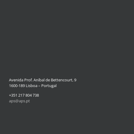
Avenida Prof. Aníbal de Bettencourt, 9
1600-189 Lisboa – Portugal
+351 217 804 738
aps@aps.pt