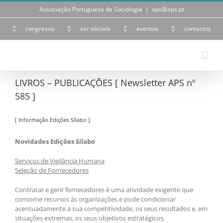
Skip
Associação Portuguesa de Sociologia
|
aps@aps.pt
to
content
congresso
ser sócio/a
eventos
contactos
LIVROS – PUBLICAÇÕES [ Newsletter APS nº
585 ]
[ Informação Edições Sílabo ]
Novidades Edições Sílabo
Serviços de Vigilância Humana
Seleção de Fornecedores
Contratar e gerir fornecedores é uma atividade exigente que
consome recursos às organizações e pode condicionar
acentuadamente a sua competitividade, os seus resultados e, em
situações extremas, os seus objetivos estratégicos.