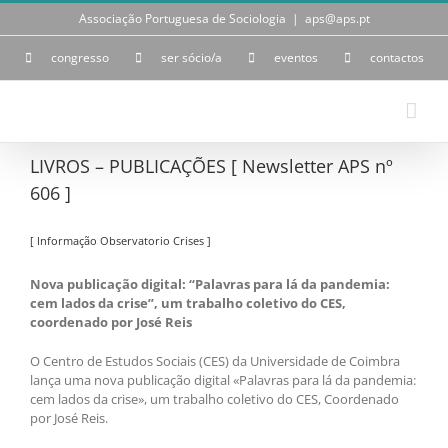
Skip
Associação Portuguesa de Sociologia
|
aps@aps.pt
to
content
congresso
ser sócio/a
eventos
contactos
LIVROS – PUBLICAÇÕES [ Newsletter APS nº
606 ]
[ Informação Observatorio Crises ]
Nova publicação digital: “Palavras para lá da pandemia:
cem lados da crise”, um trabalho coletivo do CES,
coordenado por José Reis
O Centro de Estudos Sociais (CES) da Universidade de Coimbra
lança uma nova publicação digital «Palavras para lá da pandemia:
cem lados da crise», um trabalho coletivo do CES, Coordenado
por José Reis.