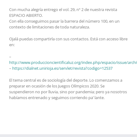
Con mucha alegría entrego el vol. 29, nº 2 de nuestra revista
ESPACIO ABIERTO.
Con ella conseguimos pasar la barrera del número 100, en un
contexto de limitaciones de toda naturaleza.
Ojalá puedas compartirla con sus contactos. Está con acceso libre
en:
–
http://www.produccioncientificaluz.org/index.php/espacio/issue/arch
–
https://dialnet.unirioja.es/servlet/revista?codigo=12537
El tema central es de sociología del deporte. Lo comenzamos a
preparar en ocasión de los Juegos Olímpicos 2020. Se
suspendieron no por lluvia, sino por pandemia; pero ya nosotros
habíamos entrenado y seguimos corriendo pa’ lante.