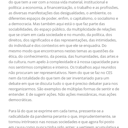
do que tem a ver com a nossa vida material, institucional e
política: a economia, a financeirização, o trabalho e as profissões,
as diversas manifestações das desigualdades, o ambiente, os
diferentes espaços de poder, enfim, o capitalismo, o socialismo e
a democracia. Mas também aqui está o que faz parte das
sociabilidades, do espaço público, da multiplicidade de relações
que se criam em cada sociedade e no mundo, da política, dos
direitos, dos significados e das representações, das intimidades,
do individual e dos contextos em que ele se enquadra. Do
mesmo modo que encontramos nestes temas as questões da
ética, do conhecimento, da poesia, das humanidades, das artes e
da cultura, num apelo à complexidade e à nossa capacidade para
nos sentirmos completos e inteiros. Os trabalhos aqui reunidos
não procuram ser representativos. Nem do que se faz no CES
nem da totalidade do que tem de ser inventariado para um
debate em que se discuta tudo o que é preciso debater para nos
reorganizarmos. São exemplos de múltiplas formas de sentir e de
entender. E de sugerir ações. Não ações messiânicas, mas ações
democráticas.
Para lá do que se exprime em cada tema, pressente-se a
radicalidade da pandemia perante o que, imprudentemente, se
tornou intrínseco nas nossas sociedades e que agora foi posto
em causa como nunca tinha sido antes: a vertigem acumulativa e