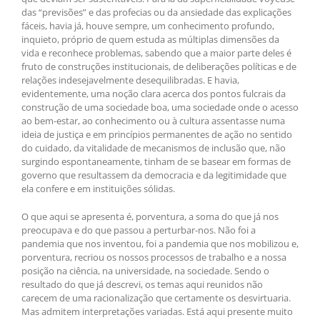
das “previsões” e das profecias ou da ansiedade das explicações
fáceis, havia já, houve sempre, um conhecimento profundo,
inquieto, próprio de quem estuda as múltiplas dimensões da
vida e reconhece problemas, sabendo que a maior parte deles é
fruto de construções institucionais, de deliberações políticas e de
relações indesejavelmente desequilibradas. E havia,
evidentemente, uma noção clara acerca dos pontos fulcrais da
construção de uma sociedade boa, uma sociedade onde o acesso
ao bem-estar, ao conhecimento ou à cultura assentasse numa
ideia de justiça e em princípios permanentes de ação no sentido
do cuidado, da vitalidade de mecanismos de inclusão que, não
surgindo espontaneamente, tinham de se basear em formas de
governo que resultassem da democracia e da legitimidade que
ela confere e em instituições sólidas.
O que aqui se apresenta é, porventura, a soma do que já nos
preocupava e do que passou a perturbar-nos. Não foi a
pandemia que nos inventou, foi a pandemia que nos mobilizou e,
porventura, recriou os nossos processos de trabalho e a nossa
posição na ciência, na universidade, na sociedade. Sendo o
resultado do que já descrevi, os temas aqui reunidos não
carecem de uma racionalização que certamente os desvirtuaria.
Mas admitem interpretações variadas. Está aqui presente muito