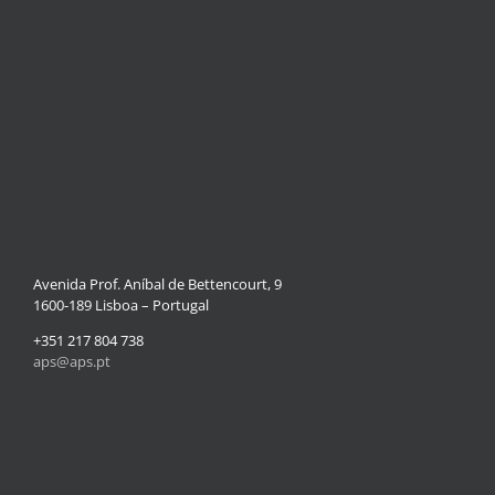
Avenida Prof. Aníbal de Bettencourt, 9
1600-189 Lisboa – Portugal
+351 217 804 738
aps@aps.pt