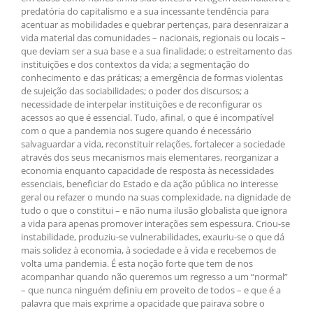
predatória do capitalismo e a sua incessante tendência para
acentuar as mobilidades e quebrar pertenças, para desenraizar a
vida material das comunidades – nacionais, regionais ou locais –
que deviam ser a sua base e a sua finalidade; o estreitamento das
instituições e dos contextos da vida; a segmentação do
conhecimento e das práticas; a emergência de formas violentas
de sujeição das sociabilidades; o poder dos discursos; a
necessidade de interpelar instituições e de reconfigurar os
acessos ao que é essencial. Tudo, afinal, o que é incompatível
com o que a pandemia nos sugere quando é necessário
salvaguardar a vida, reconstituir relações, fortalecer a sociedade
através dos seus mecanismos mais elementares, reorganizar a
economia enquanto capacidade de resposta às necessidades
essenciais, beneficiar do Estado e da ação pública no interesse
geral ou refazer o mundo na suas complexidade, na dignidade de
tudo o que o constitui – e não numa ilusão globalista que ignora
a vida para apenas promover interações sem espessura. Criou-se
instabilidade, produziu-se vulnerabilidades, exauriu-se o que dá
mais solidez à economia, à sociedade e à vida e recebemos de
volta uma pandemia. É esta noção forte que tem de nos
acompanhar quando não queremos um regresso a um “normal”
– que nunca ninguém definiu em proveito de todos – e que é a
palavra que mais exprime a opacidade que pairava sobre o