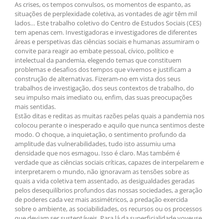
As crises, os tempos convulsos, os momentos de espanto, as
situações de perplexidade coletiva, as vontades de agir têm mil
lados… Este trabalho coletivo do Centro de Estudos Sociais (CES)
tem apenas cem. Investigadoras e investigadores de diferentes
áreas e perspetivas das ciências sociais e humanas assumiram o
convite para reagir ao embate pessoal, cívico, político e
intelectual da pandemia, elegendo temas que constituem
problemas e desafios dos tempos que vivemos e justificam a
construção de alternativas. Fizeram-no em vista dos seus
trabalhos de investigação, dos seus contextos de trabalho, do
seu impulso mais imediato ou, enfim, das suas preocupações
mais sentidas.
Estão ditas e reditas as muitas razões pelas quais a pandemia nos
colocou perante o inesperado e aquilo que nunca sentimos deste
modo. O choque, a inquietação, o sentimento profundo da
amplitude das vulnerabilidades, tudo isto assumiu uma
densidade que nos esmagou. Isso é claro. Mas também é
verdade que as ciências sociais críticas, capazes de interpelarem e
interpretarem o mundo, não ignoravam as tensões sobre as
quais a vida coletiva tem assentado, as desigualdades geradas
pelos desequilíbrios profundos das nossas sociedades, a geração
de poderes cada vez mais assimétricos, a predação exercida
sobre o ambiente, as sociabilidades, os recursos ou os processos
que deviam ser sustentáveis. Para lá da superficialidade voyeuse