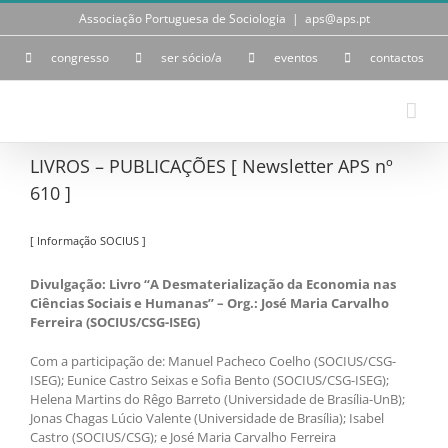
Skip
Associação Portuguesa de Sociologia
|
aps@aps.pt
to
content
congresso
ser sócio/a
eventos
contactos
LIVROS – PUBLICAÇÕES [ Newsletter APS nº
610 ]
[ Informação SOCIUS ]
Divulgação: Livro “A Desmaterialização da Economia nas
Ciências Sociais e Humanas” – Org.: José Maria Carvalho
Ferreira (SOCIUS/CSG-ISEG)
Com a participação de: Manuel Pacheco Coelho (SOCIUS/CSG-
ISEG); Eunice Castro Seixas e Sofia Bento (SOCIUS/CSG-ISEG);
Helena Martins do Rêgo Barreto (Universidade de Brasília-UnB);
Jonas Chagas Lúcio Valente (Universidade de Brasília); Isabel
Castro (SOCIUS/CSG); e José Maria Carvalho Ferreira