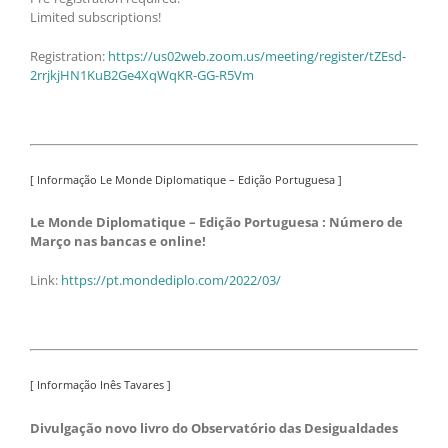
Limited subscriptions!
Registration:
https://us02web.zoom.us/meeting/register/tZEsd-
2rrjkjHN1KuB2Ge4XqWqKR-GG-R5Vm
[ Informação Le Monde Diplomatique – Edição Portuguesa ]
Le Monde Diplomatique – Edição Portuguesa : Número de
Março nas bancas e online!
Link:
https://pt.mondediplo.com/2022/03/
[ Informação Inês Tavares ]
Divulgação novo livro do Observatório das Desigualdades