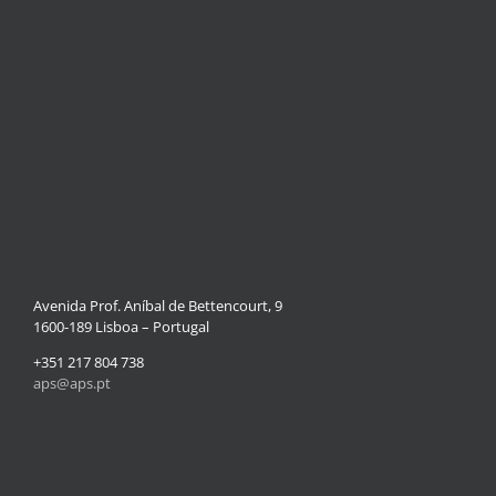
Avenida Prof. Aníbal de Bettencourt, 9
1600-189 Lisboa – Portugal
+351 217 804 738
aps@aps.pt