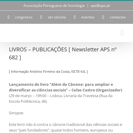
Skip
Associação Portuguesa de Sociologia
|
aps@aps.pt
to
content
congresso
ser sócio/a
eventos
contactos
LIVROS – PUBLICAÇÕES [ Newsletter APS nº
682 ]
[ Informação António Firmino da Costa, ISCTE-IUL ]
Lançamento do livro “Além do Cânone: para ampliar e
diversificar as ciências sociais” – Celso Castro (Organizador)
(29 de março – 19h00 – Lisboa, Livraria da Travessa (Rua da
Escola Politécnica, 46)
Sinopse:
Este livro não é contra o cânone tradicional das ciências sociais e
seus “pais fundadores”, quase todos homens, europeus ou