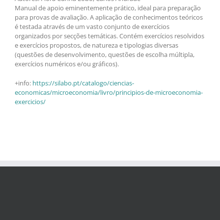
Manual de apoio eminentemente prático, ideal para preparação
para provas de avaliação. A aplicação de conhecimentos teóricos
é testada através de um vasto conjunto de exercícios
organizados por secções temáticas. Contém exercícios resolvidos
e exercícios propostos, de natureza e tipologias diversas
(questões de desenvolvimento, questões de escolha múltipla,
exercícios numéricos e/ou gráficos).
+info:
https://silabo.pt/catalogo/ciencias-
economicas/microeconomia/livro/principios-de-microeconomia-
exercicios/