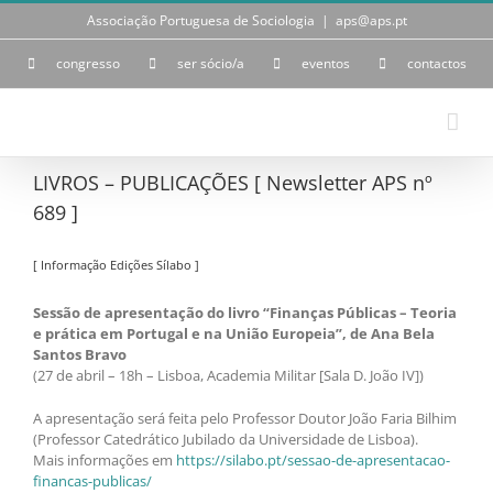
Skip
Associação Portuguesa de Sociologia
|
aps@aps.pt
to
content
congresso
ser sócio/a
eventos
contactos
LIVROS – PUBLICAÇÕES [ Newsletter APS nº
689 ]
[ Informação Edições Sílabo ]
Sessão de apresentação do livro “Finanças Públicas – Teoria
e prática em Portugal e na União Europeia”, de Ana Bela
Santos Bravo
(27 de abril – 18h – Lisboa, Academia Militar [Sala D. João IV])
A apresentação será feita pelo Professor Doutor João Faria Bilhim
(Professor Catedrático Jubilado da Universidade de Lisboa).
Mais informações em
https://silabo.pt/sessao-de-apresentacao-
financas-publicas/