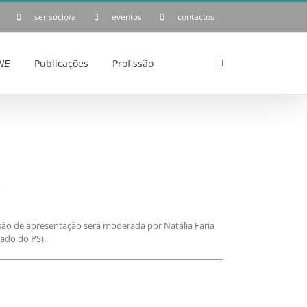
ser sócio/a
eventos
contactos
𝘌
Publicações
Profissão
e
essão de apresentação será moderada por Natália Faria
tado do PS).