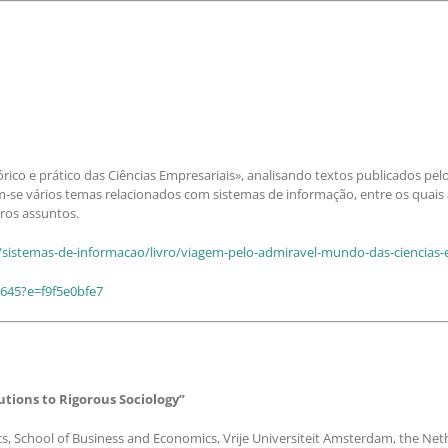
órico e prático das Ciências Empresariais», analisando textos publicados pe
m-se vários temas relacionados com sistemas de informação, entre os quais 
tros assuntos.
al/sistemas-de-informacao/livro/viagem-pelo-admiravel-mundo-das-ciencias-
9645?e=f9f5e0bfe7
utions to Rigorous Sociology”
cs, School of Business and Economics, Vrije Universiteit Amsterdam, the Net