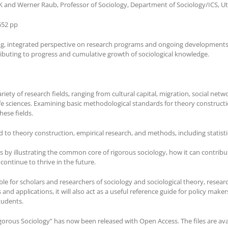
, UK and Werner Raub, Professor of Sociology, Department of Sociology/ICS, U
552 pp
ng, integrated perspective on research programs and ongoing developments in
ributing to progress and cumulative growth of sociological knowledge.
ariety of research fields, ranging from cultural capital, migration, social net
ife sciences. Examining basic methodological standards for theory construc
ese fields.
d to theory construction, empirical research, and methods, including statisti
by illustrating the common core of rigorous sociology, how it can contribu
continue to thrive in the future.
le for scholars and researchers of sociology and sociological theory, resear
nd applications, it will also act as a useful reference guide for policy mak
tudents.
orous Sociology” has now been released with Open Access. The files are avai