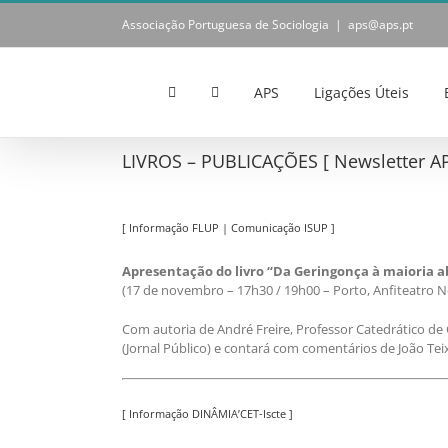
Skip
Associação Portuguesa de Sociologia
|
aps@aps.pt
to
content
APS
Ligações Úteis
LIVROS – PUBLICAÇÕES [ Newsletter AP
[ Informação FLUP | Comunicação ISUP ]
Apresentação do livro “Da Geringonça à maioria ab
(17 de novembro – 17h30 / 19h00 – Porto, Anfiteatro N
Com autoria de André Freire, Professor Catedrático de 
(Jornal Público) e contará com comentários de João Tei
[ Informação DINÂMIA’CET-Iscte ]