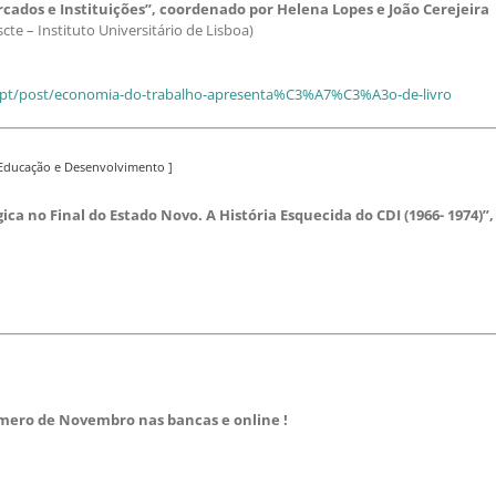
cados e Instituições”, coordenado por Helena Lopes e João Cerejeira
te – Instituto Universitário de Lisboa)
ul.pt/post/economia-do-trabalho-apresenta%C3%A7%C3%A3o-de-livro
 Educação e Desenvolvimento ]
ica no Final do Estado Novo. A História Esquecida do CDI (1966- 1974)”
mero de Novembro nas bancas e online !