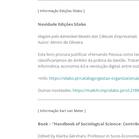
[ Informação Edições Sílabo ]
Novidade Edições Sílabo
Viagem pelo Admirável Mundo das Ciências Empresariais
Autor: Almiro de Oliveira
Este livro procura justificar «Fernando Pessoa como te
classificaríamos do âmbito da prática da Gestão. Trata
informática, economia 4.0 e revolução digital, entre ou
+info:
https://silabo.pt/catalogo/gestao-organizacion
Outras novidades:
https://mailchi.mp/silabo.pt/ol-218
[ Informação Karl van Meter ]
Book – “Handbook of Sociological Science: Contrib
Edited by Klarita Gërxhani, Professor in Socio-Economi