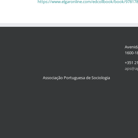
https://www.elgaronline.com/edcollbook/book/97817
Avenida
1600-18
+351 2
aps@ap
Associação Portuguesa de Sociologia