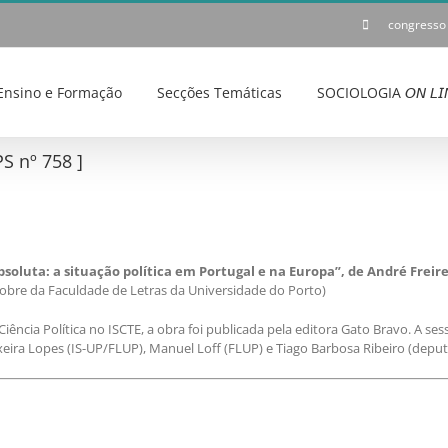
congresso
Ensino e Formação
Secções Temáticas
SOCIOLOGIA 𝘖𝘕 𝘓𝘐
S nº 758 ]
soluta: a situação política em Portugal e na Europa”, de André Freir
obre da Faculdade de Letras da Universidade do Porto)
Ciência Política no ISCTE, a obra foi publicada pela editora Gato Bravo. A s
xeira Lopes (IS-UP/FLUP), Manuel Loff (FLUP) e Tiago Barbosa Ribeiro (depu