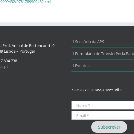
89909432/9781789909432.xml
Ser sócio da APS
 Prof. Aníbal de Bettencourt, 9
9 Lisboa – Portugal
Formulário de Transferência Banc
17 804 738
Eventos
s.pt
Subscrever a nossa newsletter