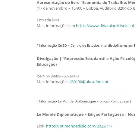
Apresentação do livro “Economia do Trabalho: Mer
(17 de novembro – 15h00 – Lisboa, Auditório B204 do Isc
Entrada livre.
Mais informações em
https://www.dinamiacet.iscte-i
[ Informação CeiED – Centro de Estudos Interdisciplinares em
Divulgação | “Repressão Estudantil e Ação Psicológ
Educação)
ISBN:978-989-757-241-8
Mais informações:
f80130@ulusofona.pt
[ Informação Le Monde Diplomatique – Edição Portuguesa ]
Le Monde Diplomatique – Edição Portuguesa | Nú
Link:
https://pt.mondediplo.com/2023/11/