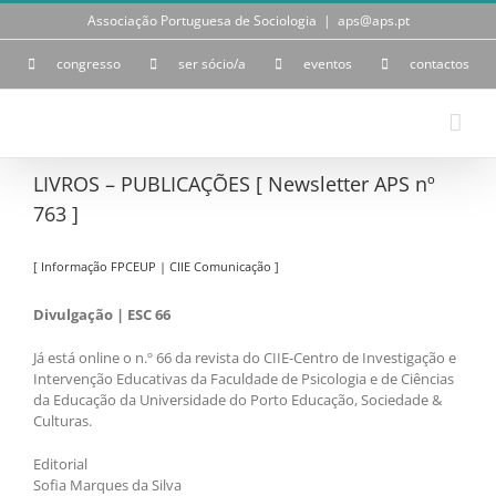
Skip
Associação Portuguesa de Sociologia
|
aps@aps.pt
to
content
congresso
ser sócio/a
eventos
contactos
LIVROS – PUBLICAÇÕES [ Newsletter APS nº
763 ]
[ Informação FPCEUP | CIIE Comunicação ]
Divulgação | ESC 66
Já está online o n.º 66 da revista do CIIE-Centro de Investigação e
Intervenção Educativas da Faculdade de Psicologia e de Ciências
da Educação da Universidade do Porto Educação, Sociedade &
Culturas.
Editorial
Sofia Marques da Silva