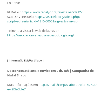
En breve
REDALYC:
https://www.redalyc.org/revista.oa?id=122
SCIELO-Venezuela:
https://ve.scielo.org/scielo.php?
script=sci_serial&pid=1315-0006&lng=es&nrm=iso
Te invito a visitar la web de la AVS en
https://asociacionvenezolanadesociologia.org/
[ Informação Edições Sílabo ]
Descontos até 50% e envios em 24h/48h | Campanha de
Natal Sílabo
Mais informações em
https://mailchi.mp/silabo.pt/ol-2189733?
e=f9f5e0bfe7