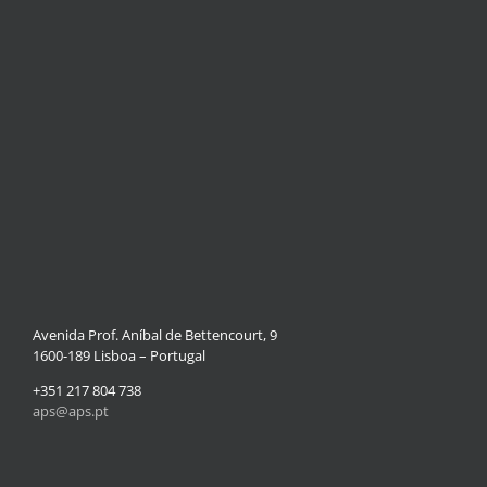
Avenida Prof. Aníbal de Bettencourt, 9
1600-189 Lisboa – Portugal
+351 217 804 738
aps@aps.pt