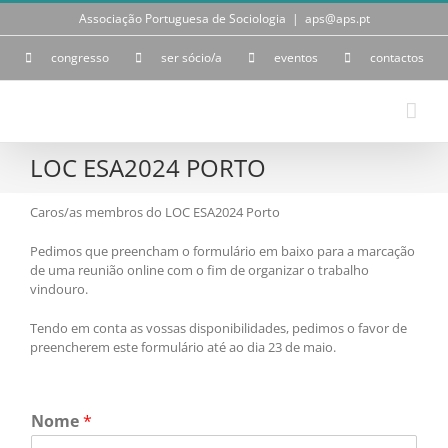
Skip
Associação Portuguesa de Sociologia
|
aps@aps.pt
to
content
congresso
ser sócio/a
eventos
contactos
LOC ESA2024 PORTO
Caros/as membros do LOC ESA2024 Porto
Pedimos que preencham o formulário em baixo para a marcação
de uma reunião online com o fim de organizar o trabalho
vindouro.
Tendo em conta as vossas disponibilidades, pedimos o favor de
preencherem este formulário até ao dia 23 de maio.
Nome
*