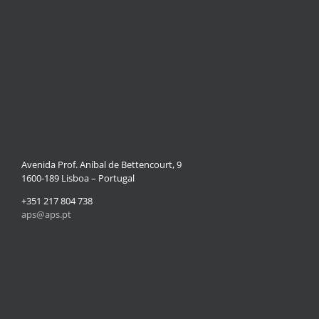
Avenida Prof. Aníbal de Bettencourt, 9
1600-189 Lisboa – Portugal
+351 217 804 738
aps@aps.pt