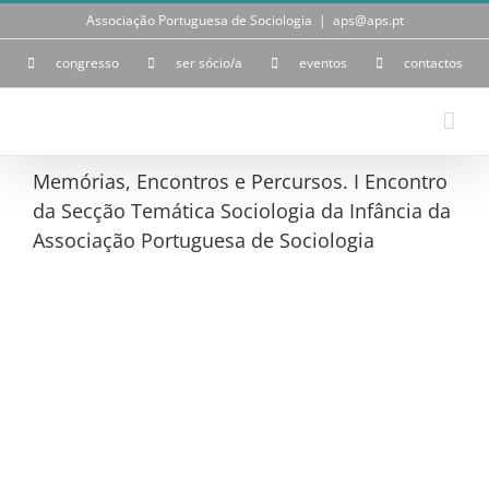
Skip
Associação Portuguesa de Sociologia
|
aps@aps.pt
to
content
congresso
ser sócio/a
eventos
contactos
Memórias, Encontros e Percursos. I Encontro
da Secção Temática Sociologia da Infância da
Associação Portuguesa de Sociologia