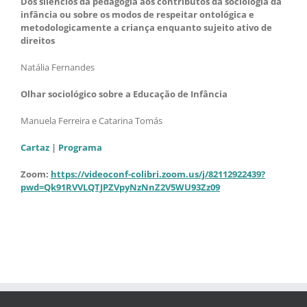
Dos
silêncios da pedagogia aos contributos da sociologia da
infância ou sobre os modos de respeitar ontológica e
metodologicamente a criança enquanto sujeito ativo de
direitos
Natália Fernandes
Olhar
sociológico sobre a Educação de Infância
Manuela Ferreira e Catarina Tomás
Cartaz
|
Programa
Zoom:
https://videoconf-colibri.zoom.us/j/82112922439?
pwd=Qk91RVVLQTJPZVpyNzNnZ2V5WU93Zz09