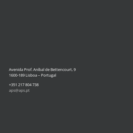
Avenida Prof. Aníbal de Bettencourt, 9
1600-189 Lisboa – Portugal
+351 217 804 738
aps@aps.pt