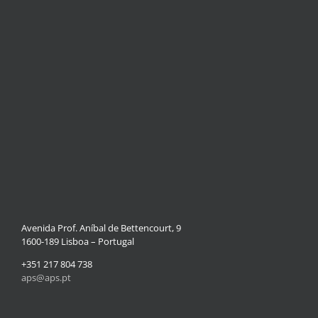
Avenida Prof. Aníbal de Bettencourt, 9
1600-189 Lisboa – Portugal
+351 217 804 738
aps@aps.pt