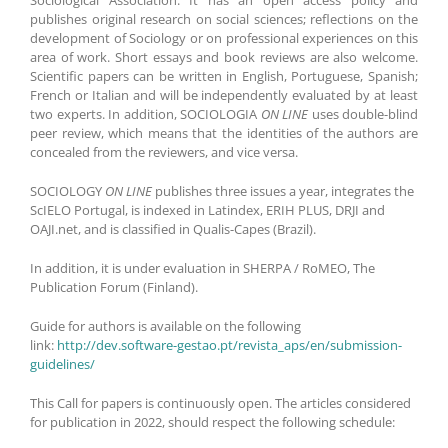
publishes original research on social sciences; reflections on the
development of Sociology or on professional experiences on this
area of work. Short essays and book reviews are also welcome.
Scientific papers can be written in English, Portuguese, Spanish;
French or Italian and will be independently evaluated by at least
two experts. In addition, SOCIOLOGIA
ON LINE
uses double-blind
peer review, which means that the identities of the authors are
concealed from the reviewers, and vice versa.
SOCIOLOGY
ON LINE
publishes three issues a year, integrates the
ScIELO Portugal, is indexed in Latindex, ERIH PLUS, DRJI and
OAJI.net, and is classified in Qualis-Capes (Brazil).
In addition, it is under evaluation in SHERPA / RoMEO, The
Publication Forum (Finland).
Guide for authors is available on the following
link:
http://dev.software-gestao.pt/revista_aps/en/submission-
guidelines/
This Call for papers is continuously open. The articles considered
for publication in 2022, should respect the following schedule: