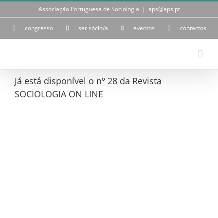
Skip
Associação Portuguesa de Sociologia
|
aps@aps.pt
to
content
congresso
ser sócio/a
eventos
contactos
Já está disponível o nº 28 da Revista
SOCIOLOGIA ON LINE