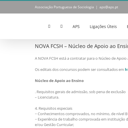
Skip
Associação Portuguesa de Sociologia
|
aps@aps.pt
to
content
APS
Ligações Úteis
NOVA FCSH – Núcleo de Apoio ao Ensin
A NOVA FCSH está a contratar para o Núcleo de Apoio a
Os editais dos concursos podem ser consultados em
h
Núcleo de Apoio ao Ensino
. Requisitos gerais de admissão, sob pena de exclusão
– Licenciatura.
4. Requisitos especiais
− Conhecimentos comprovados, no mínimo, de nível B1
− Experiência de trabalho comprovada em instituição d
e/ou Gestão Curricular;