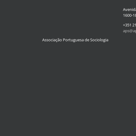
Avenida
1600-18
+351 2
aps@ap
Associação Portuguesa de Sociologia