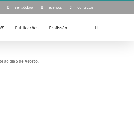
ser sócio/a
eventos
contactos
𝘌
Publicações
Profissão
té ao dia
5 de Agosto
.