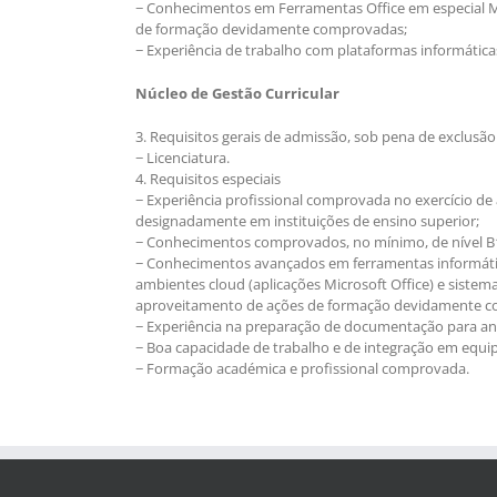
− Conhecimentos em Ferramentas Office em especial M
de formação devidamente comprovadas;
− Experiência de trabalho com plataformas informátic
Núcleo de Gestão Curricular
3. Requisitos gerais de admissão, sob pena de exclusão
− Licenciatura.
4. Requisitos especiais
− Experiência profissional comprovada no exercício de 
designadamente em instituições de ensino superior;
− Conhecimentos comprovados, no mínimo, de nível B1
− Conhecimentos avançados em ferramentas informátic
ambientes cloud (aplicações Microsoft Office) e siste
aproveitamento de ações de formação devidamente 
− Experiência na preparação de documentação para anál
− Boa capacidade de trabalho e de integração em equipa
− Formação académica e profissional comprovada.