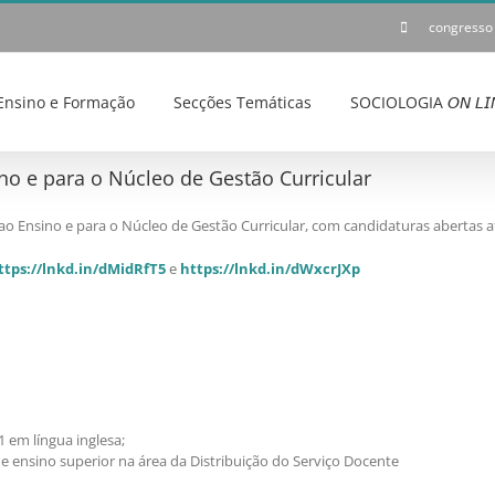
congresso
Ensino e Formação
Secções Temáticas
SOCIOLOGIA 𝘖𝘕 𝘓𝘐
o e para o Núcleo de Gestão Curricular
o Ensino e para o Núcleo de Gestão Curricular, com candidaturas abertas a
ttps://lnkd.in/dMidRfT5
e
https://lnkd.in/dWxcrJXp
 em língua inglesa;
e ensino superior na área da Distribuição do Serviço Docente