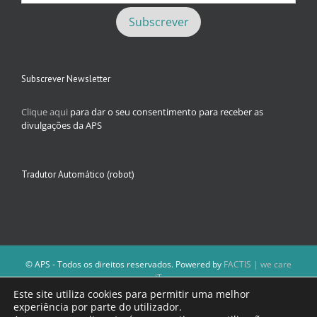
Subscrever Newsletter
Clique aqui
para dar o seu consentimento para receber as
divulgações da APS
Tradutor Automático (robot)
© APS - Todos os direitos reservados. Powered by
FACTIS | we care
iT
A Direção da APS reserva-se o direito de não publicar conteúdos que
Este site utiliza cookies para permitir uma melhor
violem as leis nacionais.
experiência por parte do utilizador.
Os textos assinados e as imagens depositadas são da inteira