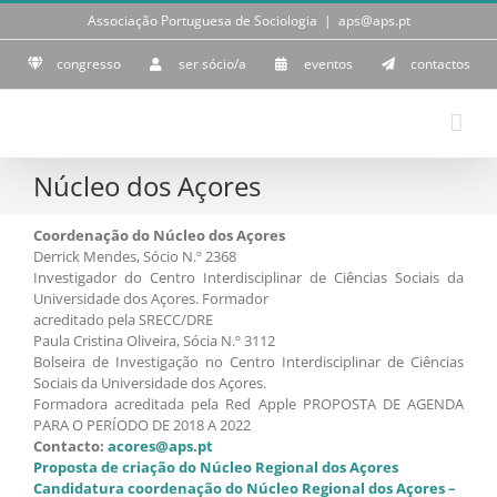
Skip
Associação Portuguesa de Sociologia
|
aps@aps.pt
to
content
congresso
ser sócio/a
eventos
contactos
Núcleo dos Açores
Coordenação do Núcleo dos Açores
Derrick Mendes, Sócio N.º 2368
Investigador do Centro Interdisciplinar de Ciências Sociais da
Universidade dos Açores. Formador
acreditado pela SRECC/DRE
Paula Cristina Oliveira, Sócia N.º 3112
Bolseira de Investigação no Centro Interdisciplinar de Ciências
Sociais da Universidade dos Açores.
Formadora acreditada pela Red Apple PROPOSTA DE AGENDA
PARA O PERÍODO DE 2018 A 2022
Contacto:
a
cores@aps.pt
Proposta de criação do Núcleo Regional dos Açores
Candidatura coordenação do Núcleo Regional dos Açores –