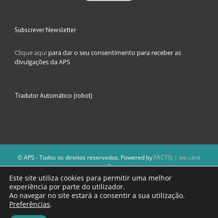
Subscrever Newsletter
Clique aqui
para dar o seu consentimento para receber as
divulgações da APS
Tradutor Automático (robot)
© APS - Todos os direitos reservados. Powered by
FACTIS | we care
iT
A Direção da APS reserva-se o direito de não publicar conteúdos que
Este site utiliza cookies para permitir uma melhor
violem as leis nacionais.
experiência por parte do utilizador.
Os textos assinados e as imagens depositadas são da inteira
Ao navegar no site estará a consentir a sua utilização.
responsabilidade dos autores.
Preferências
.