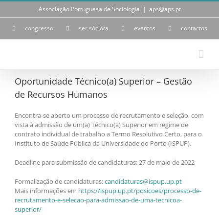
Skip
Associação Portuguesa de Sociologia
|
aps@aps.pt
to
content
congresso
ser sócio/a
eventos
contactos
Oportunidade Técnico(a) Superior – Gestão
de Recursos Humanos
Encontra-se aberto um processo de recrutamento e seleção, com
vista à admissão de um(a) Técnico(a) Superior em regime de
contrato individual de trabalho a Termo Resolutivo Certo, para o
Instituto de Saúde Pública da Universidade do Porto (ISPUP).
Deadline para submissão de candidaturas: 27 de maio de 2022
Formalização de candidaturas:
candidaturas@ispup.up.pt
Mais informações em
https://ispup.up.pt/posicoes/processo-de-
recrutamento-e-selecao-para-admissao-de-uma-tecnicoa-
superior/