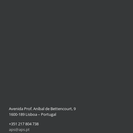
Avenida Prof. Aníbal de Bettencourt, 9
1600-189 Lisboa – Portugal
+351 217 804 738
aps@aps.pt