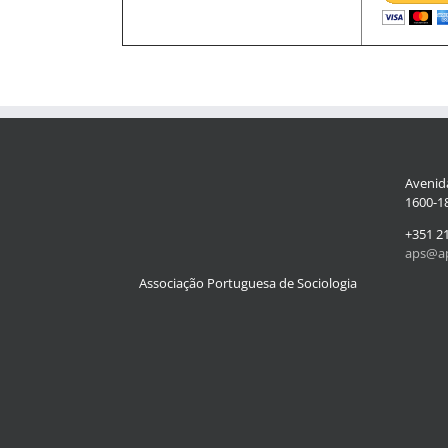
Avenida
1600-18
+351 2
aps@ap
Associação Portuguesa de Sociologia