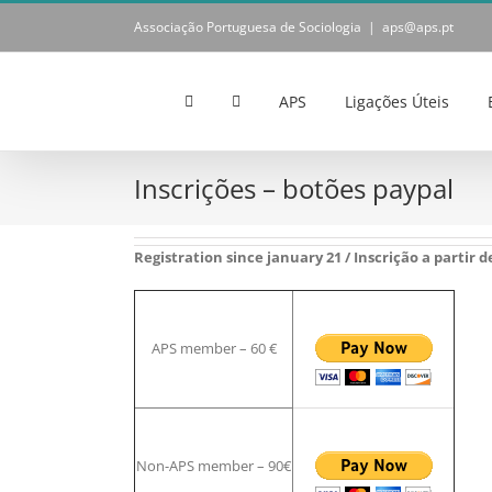
Skip
Associação Portuguesa de Sociologia
|
aps@aps.pt
to
content
APS
Ligações Úteis
Inscrições – botões paypal
Registration since january 21 / Inscrição a partir d
APS member – 60 €
Non-APS member – 90€