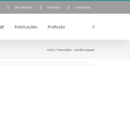
ser sócio/a
eventos
contactos
𝘌
Publicações
Profissão
Início
Inscrições – botões paypal