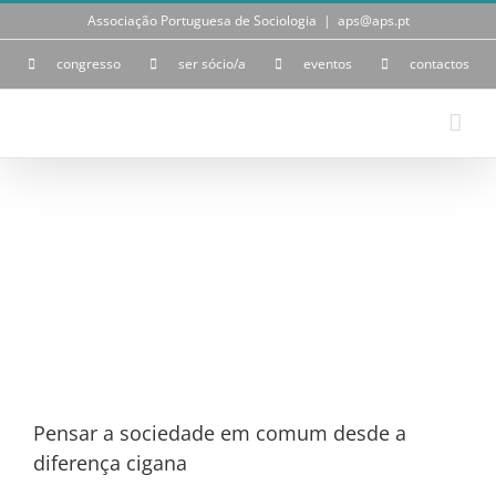
Skip
Associação Portuguesa de Sociologia
|
aps@aps.pt
to
content
congresso
ser sócio/a
eventos
contactos
View
Larger
Image
Pensar a sociedade em comum desde a
diferença cigana