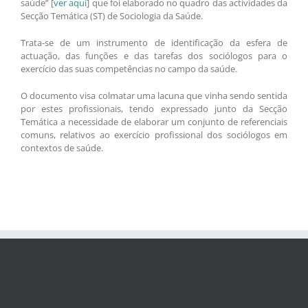
saúde” [
ver aqui
] que foi elaborado no quadro das actividades da
Secção Temática (ST) de Sociologia da Saúde.
Trata-se de um instrumento de identificação da esfera de
actuação, das funções e das tarefas dos sociólogos para o
exercício das suas competências no campo da saúde.
O documento visa colmatar uma lacuna que vinha sendo sentida
por estes profissionais, tendo expressado junto da Secção
Temática a necessidade de elaborar um conjunto de referenciais
comuns, relativos ao exercício profissional dos sociólogos em
contextos de saúde.