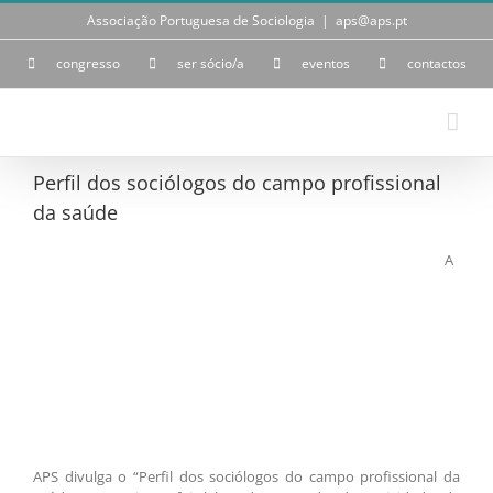
Skip
Associação Portuguesa de Sociologia
|
aps@aps.pt
to
content
congresso
ser sócio/a
eventos
contactos
Perfil dos sociólogos do campo profissional
da saúde
A
APS divulga o “Perfil dos sociólogos do campo profissional da