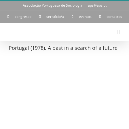
Skip
Associação Portuguesa de Sociologia
|
aps@aps.pt
to
content
congresso
ser sócio/a
eventos
contactos
Portugal (1978). A past in a search of a future