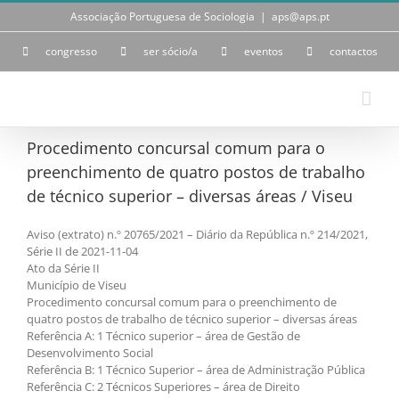
Skip
Associação Portuguesa de Sociologia
|
aps@aps.pt
to
content
congresso
ser sócio/a
eventos
contactos
Procedimento concursal comum para o
preenchimento de quatro postos de trabalho
de técnico superior – diversas áreas / Viseu
Aviso (extrato) n.º 20765/2021 – Diário da República n.º 214/2021,
Série II de 2021-11-04
Ato da Série II
Município de Viseu
Procedimento concursal comum para o preenchimento de
quatro postos de trabalho de técnico superior – diversas áreas
Referência A: 1 Técnico superior – área de Gestão de
Desenvolvimento Social
Referência B: 1 Técnico Superior – área de Administração Pública
Referência C: 2 Técnicos Superiores – área de Direito