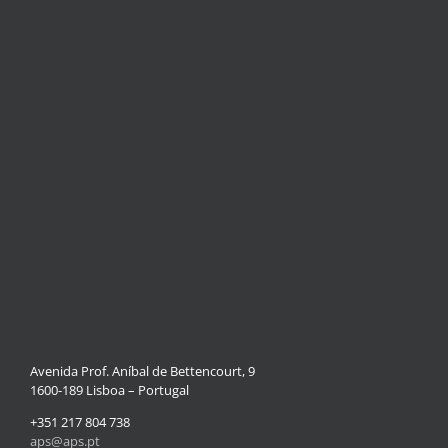
Avenida Prof. Aníbal de Bettencourt, 9
1600-189 Lisboa – Portugal
+351 217 804 738
aps@aps.pt