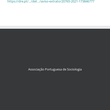
https://dre.pt/…/det…/aviso-extrato/20765-2021-173846777
Associação Portuguesa de Sociologia