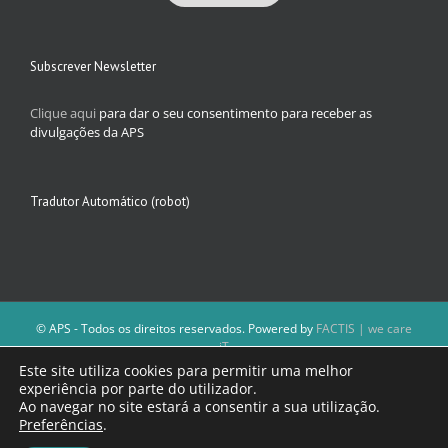
Subscrever Newsletter
Clique aqui
para dar o seu consentimento para receber as
divulgações da APS
Tradutor Automático (robot)
© APS - Todos os direitos reservados. Powered by
FACTIS | we care
iT
A Direção da APS reserva-se o direito de não publicar conteúdos que
Este site utiliza cookies para permitir uma melhor
violem as leis nacionais.
experiência por parte do utilizador.
Os textos assinados e as imagens depositadas são da inteira
Ao navegar no site estará a consentir a sua utilização.
responsabilidade dos autores.
Preferências
.