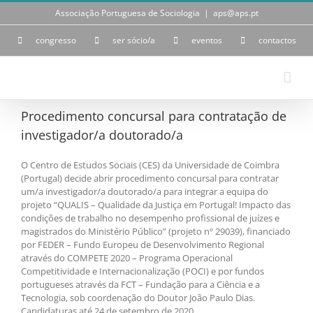
Skip
Associação Portuguesa de Sociologia
|
aps@aps.pt
to
content
congresso
ser sócio/a
eventos
contactos
Procedimento concursal para contratação de
investigador/a doutorado/a
O Centro de Estudos Sociais (CES) da Universidade de Coimbra
(Portugal) decide abrir procedimento concursal para contratar
um/a investigador/a doutorado/a para integrar a equipa do
projeto “QUALIS – Qualidade da Justiça em Portugal! Impacto das
condições de trabalho no desempenho profissional de juízes e
magistrados do Ministério Público” (projeto nº 29039), financiado
por FEDER – Fundo Europeu de Desenvolvimento Regional
através do COMPETE 2020 – Programa Operacional
Competitividade e Internacionalização (POCI) e por fundos
portugueses através da FCT – Fundação para a Ciência e a
Tecnologia, sob coordenação do Doutor João Paulo Dias.
Candidaturas até 24 de setembro de 2020