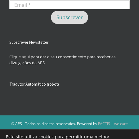
Subscrever Newsletter
Clique aqui
para dar o seu consentimento para receber as
divulgações da APS
Tradutor Automático (robot)
© APS - Todos os direitos reservados. Powered by
FACTIS | we care
iT
A Direção da APS reserva-se o direito de não publicar conteúdos que
Este site utiliza cookies para permitir uma melhor