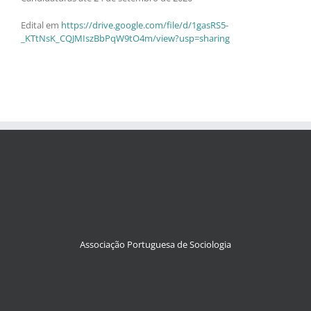
Edital em
https://drive.google.com/file/d/1gasRS5-
_KTtNsK_CQJMIszBbPqW9tO4m/view?usp=sharing
Associação Portuguesa de Sociologia