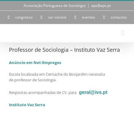
Skip
Associação Portuguesa de Sociologia
|
aps@aps.pt
to
content
congresso
ser sócio/a
eventos
contactos
Professor de Sociologia – Instituto Vaz Serra
Anúncio em Net-Empregos
Escola localizada em Cernache do Bonjardim necessita
de professor de Sociologia.
Respostas acompanhadas de CV, para
geral@ivs.pt
Instituto Vaz Serra