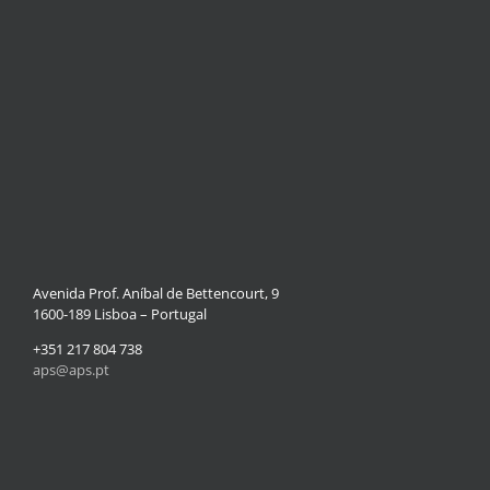
Avenida Prof. Aníbal de Bettencourt, 9
1600-189 Lisboa – Portugal
+351 217 804 738
aps@aps.pt