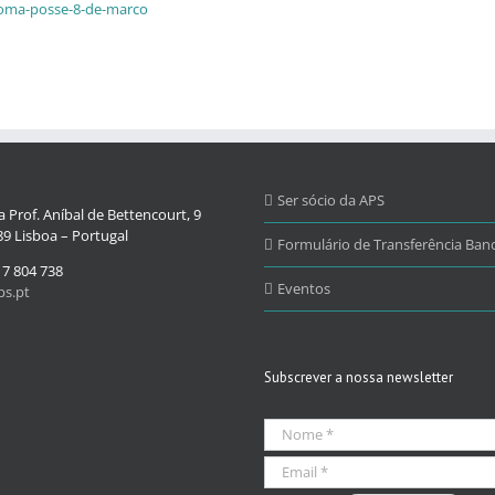
l-toma-posse-8-de-marco
Ser sócio da APS
 Prof. Aníbal de Bettencourt, 9
9 Lisboa – Portugal
Formulário de Transferência Banc
17 804 738
Eventos
s.pt
Subscrever a nossa newsletter