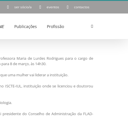
ser sócio/a
eventos
contactos
𝘌
Publicações
Profissão
ofessora Maria de Lurdes Rodrigues para o cargo de
para 8 de março, às 14h30.
 que uma mulher vai liderar a instituição.
 ISCTE-IUL, instituição onde se licenciou e doutorou
iologia.
foi presidente do Conselho de Administração da FLAD-