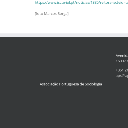
https://www.iscte-iul.pt/noticias/1385/reitora-iscteiu
[foto Marcos Borga]
Avenida
1600-18
+351 2
aps@ap
Associação Portuguesa de Sociologia