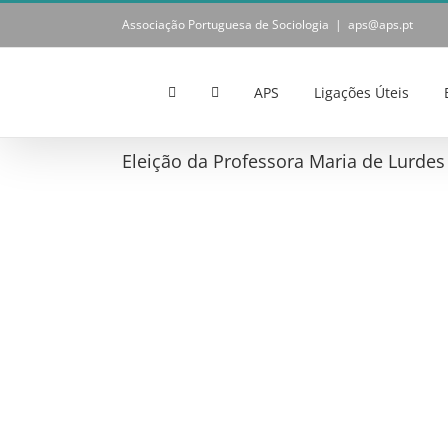
Skip
Associação Portuguesa de Sociologia
|
aps@aps.pt
to
content
APS
Ligações Úteis
Eleição da Professora Maria de Lurdes