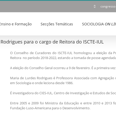
congresso
Ensino e Formação
Secções Temáticas
SOCIOLOGIA 𝘖𝘕 𝘓𝘐
 Rodrigues para o cargo de Reitora do ISCTE-IUL
O Conselho de Curadores do ISCTE-IUL homologou a eleição da Pr
Reitora no período 2018-2022, estando a tomada de posse agendada 
A eleição do Conselho Geral ocorreu a 9 de fevereiro. É a primeira vez
Maria de Lurdes Rodrigues é Professora Associada com Agregação no
em Sociologia e onde leciona desde 1986.
É investigadora do CIES-IUL, Centro de Investigação e Estudos de Soc
Entre 2005 e 2009 foi Ministra da Educação e entre 2010 e 2013 
Fundação Luso-Americana para o Desenvolvimento.