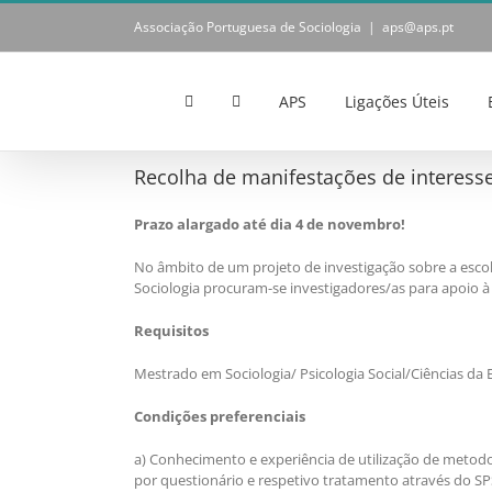
Skip
Associação Portuguesa de Sociologia
|
aps@aps.pt
to
content
APS
Ligações Úteis
Recolha de manifestações de interesse
Prazo alargado até dia 4 de novembro!
No âmbito de um projeto de investigação sobre a esco
Sociologia procuram-se investigadores/as para apoio à
Requisitos
Mestrado em Sociologia/ Psicologia Social/Ciências da 
Condições preferenciais
a) Conhecimento e experiência de utilização de metodo
por questionário e respetivo tratamento através do SPS