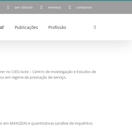
ser sócio/a
eventos
contactos
𝘌
Publicações
Profissão
r no CIES-Iscte – Centro de Investigação e Estudos de
cos em regime de prestação de serviço.
do em MAXQDA) e quantitativas (análise de inquéritos