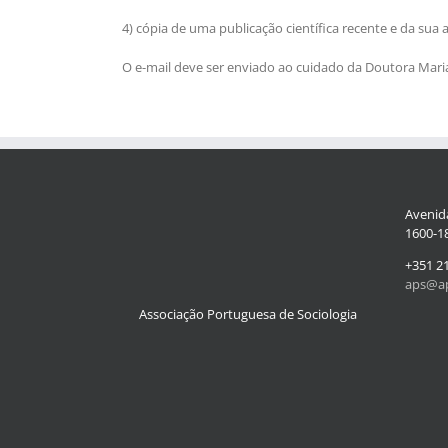
4) cópia de uma publicação científica recente e da sua a
O e-mail deve ser enviado ao cuidado da Doutora Mar
Avenida
1600-18
+351 2
aps@ap
Associação Portuguesa de Sociologia