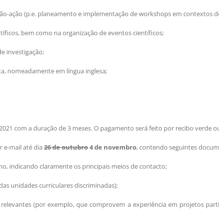
gação-ação (p.e. planeamento e implementação de workshops em contextos de
entíficos, bem como na organização de eventos científicos;
e investigação;
ta, nomeadamente em língua inglesa;
 2021 com a duração de 3 meses. O pagamento será feito por recibo verde ou
 e-mail até dia
26 de outubr
o
4 de novembro
, contendo seguintes docum
o, indicando claramente os principais meios de contacto;
 das unidades curriculares discriminadas);
elevantes (por exemplo, que comprovem a experiência em projetos partici