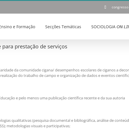
congresso
Ensino e Formação
Secções Temáticas
SOCIOLOGIA 𝘖𝘕 𝘓𝘐
 para prestação de serviços
laridade da comunidade cigana/ desempenhos escolares de ciganos a decorre
 realização do trabalho de campo e organização de dados e eventos científi
Educação e pelo menos uma publicação científica recente e da sua autoria
logias qualitativas (pesquisa documental e bibliográfica, análise de conteú
S); metodologias visuais e participativas;