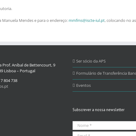
utoria.
ia Manuela Mendes e para o endereço:
mmfms@iscte-iul.pt
, colocando no as
Ser sócio da APS
 Prof. Aníbal de Bettencourt, 9
9 Lisboa – Portugal
Formulário de Transferência Banc
17 804 738
Eventos
s.pt
Subscrever a nossa newsletter