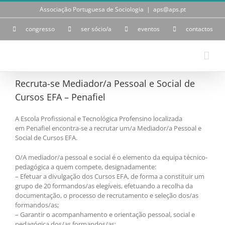
Skip
Associação Portuguesa de Sociologia
|
aps@aps.pt
to
content
congresso
ser sócio/a
eventos
contactos
Recruta-se Mediador/a Pessoal e Social de
Cursos EFA – Penafiel
A Escola Profissional e Tecnológica Profensino localizada
em Penafiel encontra-se a recrutar um/a Mediador/a Pessoal e
Social de Cursos EFA.
O/A mediador/a pessoal e social é o elemento da equipa técnico-
pedagógica a quem compete, designadamente:
– Efetuar a divulgação dos Cursos EFA, de forma a constituir um
grupo de 20 formandos/as elegíveis, efetuando a recolha da
documentação, o processo de recrutamento e seleção dos/as
formandos/as;
– Garantir o acompanhamento e orientação pessoal, social e
pedagógica dos/as formandos/as;