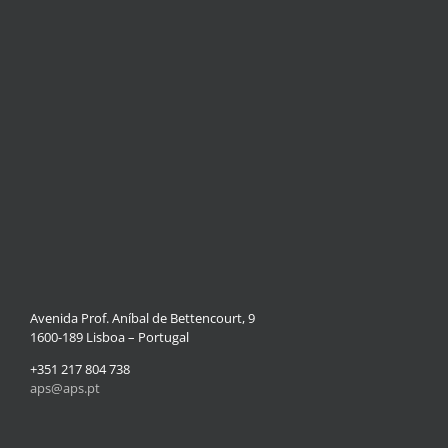
Avenida Prof. Aníbal de Bettencourt, 9
1600-189 Lisboa – Portugal
+351 217 804 738
aps@aps.pt