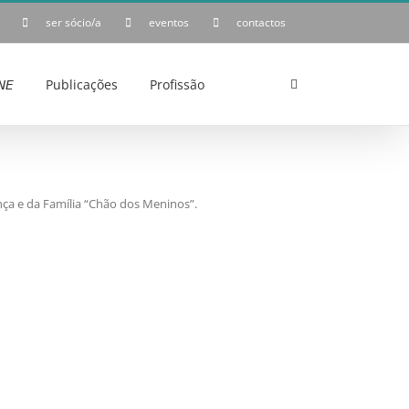
ser sócio/a
eventos
contactos
𝘌
Publicações
Profissão
ça e da Família “Chão dos Meninos”.