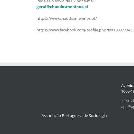
Pede-se o envio de CV por e-mail:
geral@chaodosmeninos.pt
https://www.chaodosmeninos.pt/
https://www.facebook.com/profile.php?id=100077342
Avenida
1600-18
+351 2
aps@ap
Associação Portuguesa de Sociologia