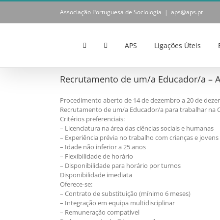
Skip
Associação Portuguesa de Sociologia
|
aps@aps.pt
to
content
APS
Ligações Úteis
Recrutamento de um/a Educador/a – 
Procedimento aberto de 14 de dezembro a 20 de deze
Recrutamento de um/a Educador/a para trabalhar na Ca
Critérios preferenciais:
– Licenciatura na área das ciências sociais e humanas
– Experiência prévia no trabalho com crianças e jovens
– Idade não inferior a 25 anos
– Flexibilidade de horário
– Disponibilidade para horário por turnos
Disponibilidade imediata
Oferece-se:
– Contrato de substituição (mínimo 6 meses)
– Integração em equipa multidisciplinar
– Remuneração compatível