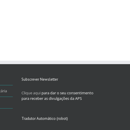
Subscrever Newsletter
ária
Clique aqui
para dar o seu consentimento
para receber as divulgações da APS
Tradutor Automático (robot)