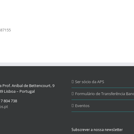
387155
Ser sócio da APS
 Prof. Aníbal de Bettencourt, 9
9 Lisboa – Portugal
Formulário de Transferência Banc
17 804 738
Eventos
s.pt
Subscrever a nossa newsletter