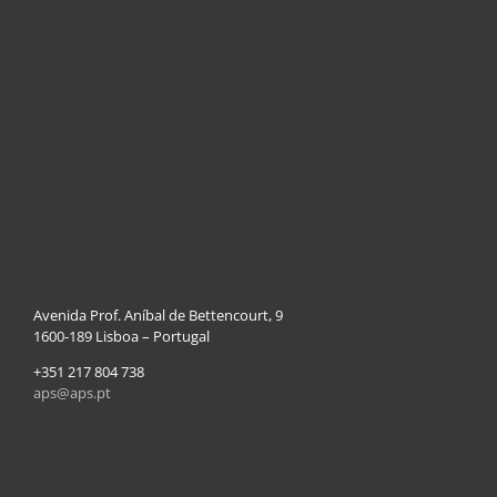
Avenida Prof. Aníbal de Bettencourt, 9
1600-189 Lisboa – Portugal
+351 217 804 738
aps@aps.pt