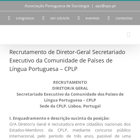
Skip
Associação Portuguesa de Sociologia
|
aps@aps.pt
to
content
congresso
ser sócio/a
eventos
contactos
Recrutamento de Diretor-Geral Secretariado
Executivo da Comunidade de Países de
Língua Portuguesa – CPLP
RECRUTAMENTO
DIRETOR/A GERAL
Secretariado Executivo da Comunidade dos Países de
Língua Portuguesa – CPLP
Sede da CPLP, Lisboa, Portugal
I. Enquadramento e descrição sucinta da posição:
O/A Diretor/a Geral é recrutado/a entre cidadãos nacionais dos
Estados-Membros da CPLP, mediante concurso público
internacional, pelo período de três anos, passível de uma