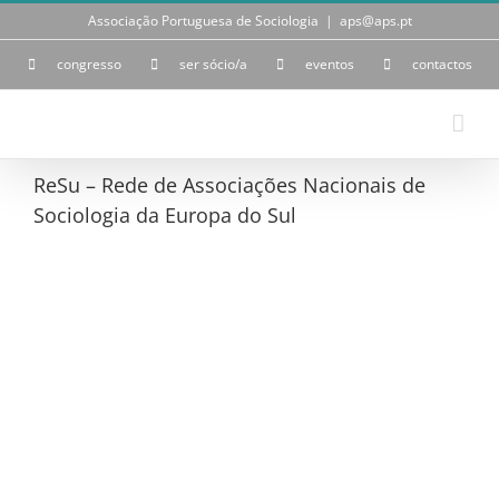
Skip
Associação Portuguesa de Sociologia
|
aps@aps.pt
to
content
congresso
ser sócio/a
eventos
contactos
ReSu – Rede de Associações Nacionais de
Sociologia da Europa do Sul