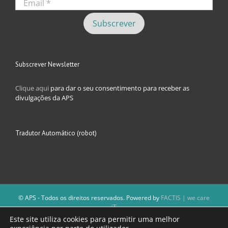
Subscrever Newsletter
Clique aqui
para dar o seu consentimento para receber as
divulgações da APS
Tradutor Automático (robot)
© APS - Todos os direitos reservados. Powered by
FACTIS | we care
iT
A Direção da APS reserva-se o direito de não publicar conteúdos que
Este site utiliza cookies para permitir uma melhor
violem as leis nacionais.